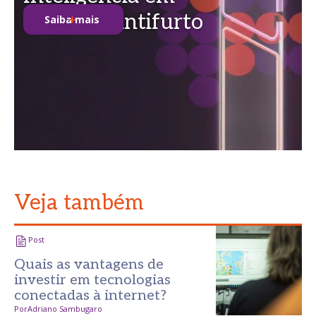
soluções antifurto
Saiba mais
Veja também
Post
Quais as vantagens de
investir em tecnologias
conectadas à internet?
Por
Adriano Sambugaro