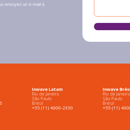
ou envoyez un e-mail à
Inwave Latam
Inwave Brési
Rio de Janeiro
Rio de Janeir
São Paulo
São Paulo
5
Brésil
Brésil
+55 (11) 4000-2330
+55 (11) 40