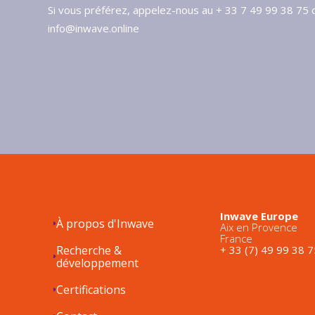
Si vous préférez, appelez-nous au + 33 7 49 99 38 75 
info@inwave.online
Inwave Europe
À propos d'Inwave
Aix en Provence
France
Recherche &
+ 33 (7) 49 99 38 7
développement
Certifications