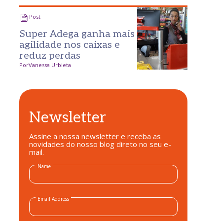
Post
Super Adega ganha mais
agilidade nos caixas e
reduz perdas
Por
Vanessa Urbieta
Newsletter
Assine a nossa newsletter e receba as
novidades do nosso blog direto no seu e-
mail.
Name
Email Address