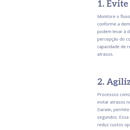
1. Evit
Monitore o flux
conforme a dema
podem levar à d
percepção do co
capacidade de r
atrasos.
2. Agil
Processos como 
evitar atrasos 
Darwin, permite
segundos. Essa f
reduz custos ope