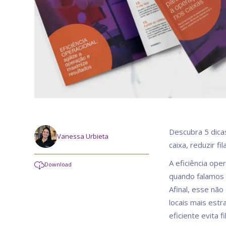
Descubra 5 dicas
Vanessa Urbieta
caixa, reduzir f
A eficiência ope
Download
quando falamos d
Afinal, esse nã
locais mais est
eficiente evita 