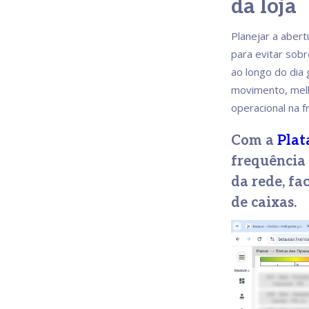
da loja
Planejar a aber
para evitar sob
ao longo do dia
movimento, melh
operacional na f
Com a
Plat
frequência 
da rede, fa
de caixas.