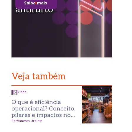
Saiba mais
antifurto
Veja também
Video
O que é eficiência
operacional? Conceito,
pilares e impactos no
varejo
Por
Vanessa Urbieta