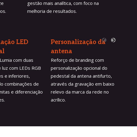
ze
gestão mais analítica, com foco na
os.
melhoria de resultados.
nação LED 
Personalização da 
TVC -
al
antena
para 
 Lumia com duas
Reforço de branding com
Disposi
e luz com LEDs RGB
personalização opcional do
seguran
s e inferiores,
pedestal da antena antifurto,
fechado
do combinações de
através da gravação em baixo
detect
initas e diferenciação
relevo da marca da rede no
pelo ca
es.
acrílico.
fechado