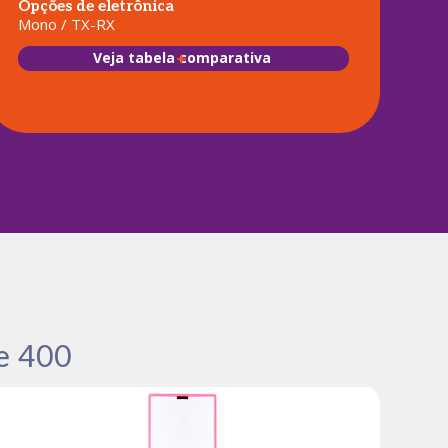
Opções de eletrônica
Mono / TX-RX
Veja tabela comparativa
e 400