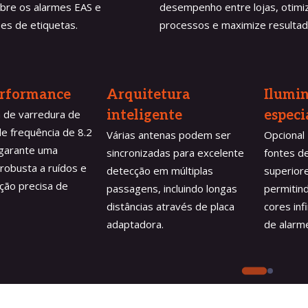
obre os alarmes EAS e
desempenho entre lojas, otimi
es de etiquetas.
processos e maximize resultad
erformance
Arquitetura 
Ilumi
 de varredura de
inteligente
especi
e frequência de 8.2
Várias antenas podem ser
Opcional
garante uma
sincronizadas para excelente
fontes d
robusta a ruídos e
detecção em múltiplas
superiore
ção precisa de
passagens, incluindo longas
permitin
distâncias através de placa
cores inf
adaptadora.
de alarm