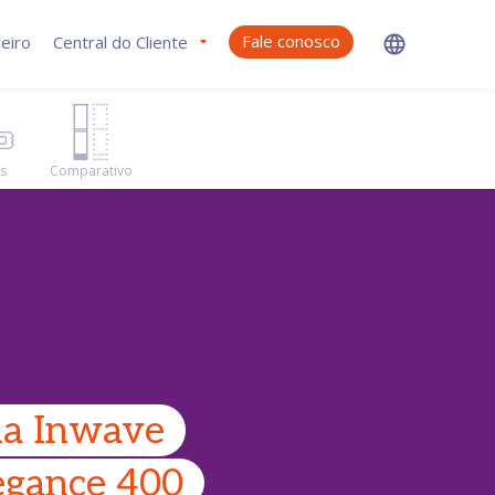
Fale conosco
eiro
Central do Cliente
as
Comparativo
a Inwave
egance 400