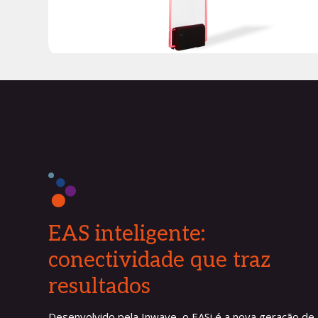
EAS inteligente:
conectividade que traz
resultados
Desenvolvido pela Inwave, o EASi é a nova geração de