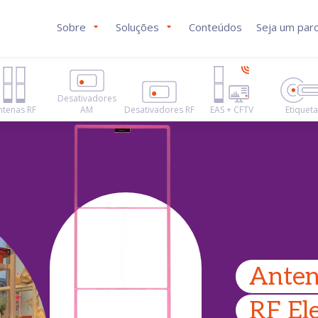
Sobre
Soluções
Conteúdos
Seja um parc
Desativadores
ntenas RF
AM
Desativadores RF
EAS + CFTV
Etiquet
Anten
RF El