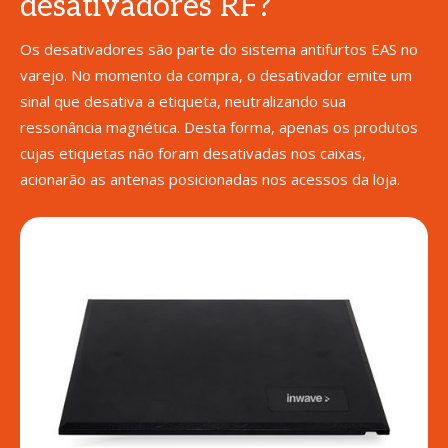
desativadores RF?
Os desativadores são parte do sistema antifurtos EAS no
varejo. No momento da compra, o desativador emite um
sinal que desativa a etiqueta, neutralizando sua
ressonância magnética. Desta forma, apenas os produtos
cujas etiquetas não foram desativadas nos caixas,
acionarão as antenas posicionadas nos acessos da loja.