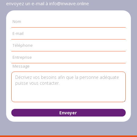
envoyez un e-mail à info@inwave.online
Nom
E-mail
Téléphone
Entreprise
Message