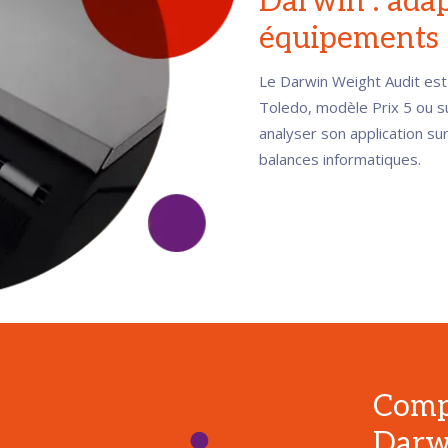
Darwin : adap
équipements
Le Darwin Weight Audit est
Toledo, modèle Prix 5 ou s
analyser son application s
balances informatiques.
Compt
Darwi