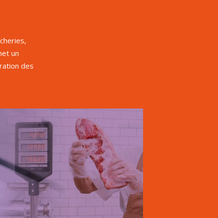
cheries,
met un
gration des