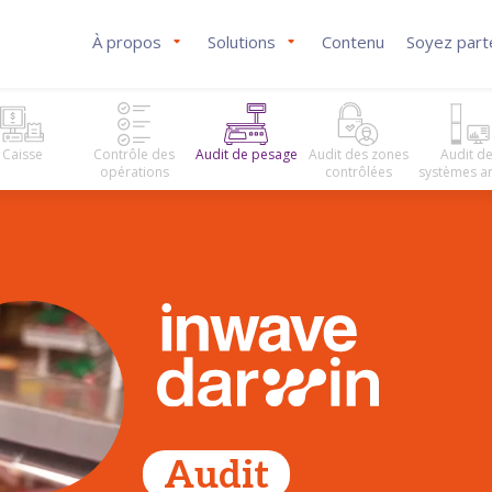
À propos
Solutions
Contenu
Soyez part
Caisse
Contrôle des
Audit de pesage
Audit des zones
Audit d
opérations
contrôlées
systèmes an
Audit