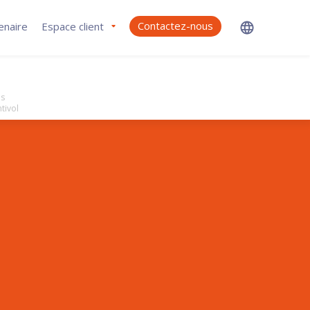
Contactez-nous
enaire
Espace client
es
tivol