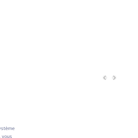
système
, vous