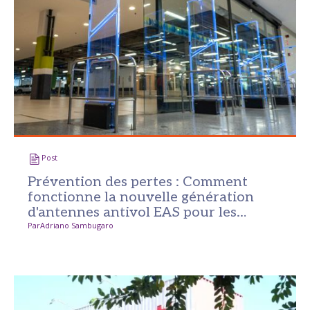
Post
Prévention des pertes : Comment
fonctionne la nouvelle génération
d'antennes antivol EAS pour les
magasins ?
Par
Adriano Sambugaro