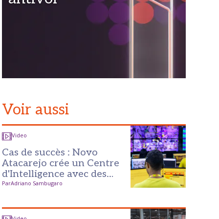
Voir aussi
Video
Cas de succès : Novo
Atacarejo crée un Centre
d'Intelligence avec des
résultats pour toute
Par
Adriano Sambugaro
l'opération
Video