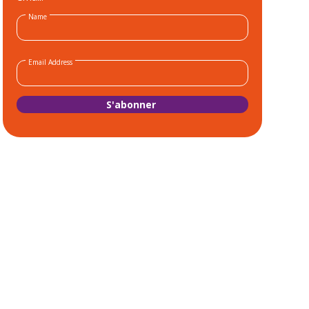
Name
Email Address