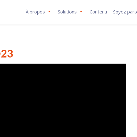
À propos
Solutions
Contenu
Soyez part
023