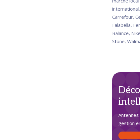
marché local 
international
Carrefour, C
Falabella, Fe
Balance, Nik
Stone, Walma
Déco
intel
Antennes 
gestion e