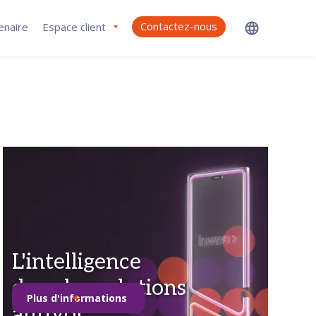
Contactez-nous
enaire
Espace client
L'intelligence
dans les solutions
Plus d'informations
antivol