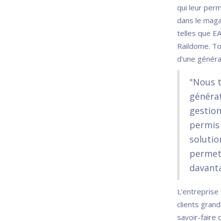
qui leur perm
dans le maga
telles que EA
Raildome. To
d'une généra
"Nous t
générat
gestion
permis 
solutio
permet 
davanta
L'entreprise
clients grand
savoir-faire