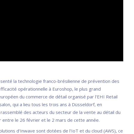
senté la technologie franco-brésilienne de prévention des
fficacité opérationnelle à Euroshop, le plus grand
ropéen du commerce de détail organisé par l'EHI Retail
 salon, qui a lieu tous les trois ans à Düsseldorf, en
 rassemblé des acteurs du secteur de la vente au détail du
 entre le 26 février et le 2 mars de cette année.
olutions d'Inwave sont dotées de l'IoT et du cloud (AWS), ce