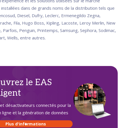
l'expérience et les solutions utilisées sur le marché
, installées dans de grands noms de la distribution tels que
encosud, Diesel, Dufry, Leclerc, Ermenegildo Zegna,
rrache, Fila, Hugo Boss, Kipling, Lacoste, Leroy Merlin, New
e, Parfois, Penguin, Printemps, Samsung, Sephora, Sodimac,
rt, Wells, entre autres.
uvrez le EAS
ligent
et désactivateurs connectés pour la
n ligne et la génération de données
Plus d'informations