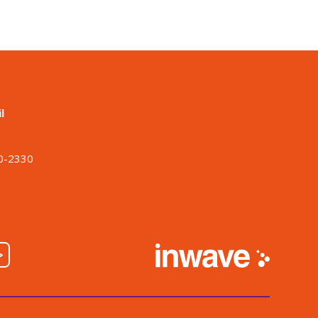
l
o
00-2330