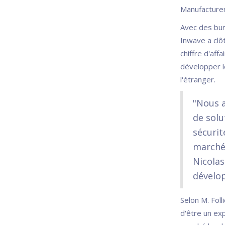
Manufacturer)
Avec des bur
Inwave a clô
chiffre d'aff
développer le
l'étranger.
"Nous a
de solu
sécurit
marché 
Nicolas
dévelop
Selon M. Foll
d'être un ex