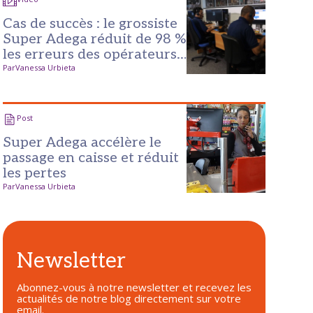
Cas de succès : le grossiste
Super Adega réduit de 98 %
les erreurs des opérateurs
de caisse
Par
Vanessa Urbieta
Post
Super Adega accélère le
passage en caisse et réduit
les pertes
Par
Vanessa Urbieta
Newsletter
Abonnez-vous à notre newsletter et recevez les
actualités de notre blog directement sur votre
email.