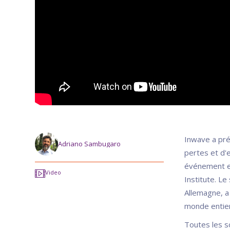
Inwave a pré
Adriano Sambugaro
pertes et d'e
événement eu
Video
Institute. Le
Allemagne, a
monde entier
Toutes les s