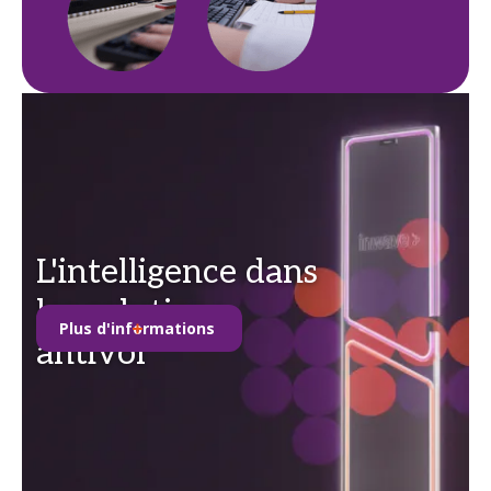
L'intelligence dans
les solutions
Plus d'informations
antivol