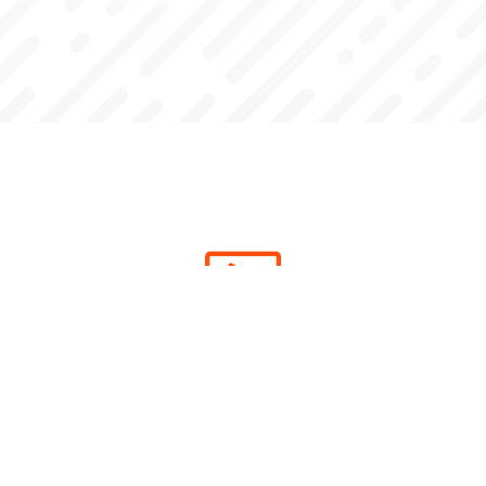
Evidencias en audio y vídeo
El sistema EASiCash suministra audio y vídeo de las
operaciones del checkout, vinculados al cupón de los cajeros,
que pueden servir como prueba legal en el caso de fraudes.