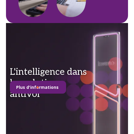
L'intelligence dans
les solutions
Plus d'informations
antivol