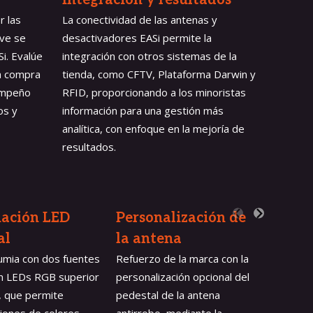
Integración y resultados
r las
La conectividad de las antenas y
ve se
desactivadores EASi permite la
i. Evalúe
integración con otros sistemas de la
la compra
tienda, como CFTV, Plataforma Darwin y
empeño
RFID, proporcionando a los minoristas
os y
información para una gestión más
analítica, con enfoque en la mejoría de
resultados.
ación LED 
Personalización de 
IMD 
al
la antena
Dete
umia con dos fuentes
Refuerzo de la marca con la
Opciona
on LEDs RGB superior
personalización opcional del
antenas
r, que permite
pedestal de la antena
funcion