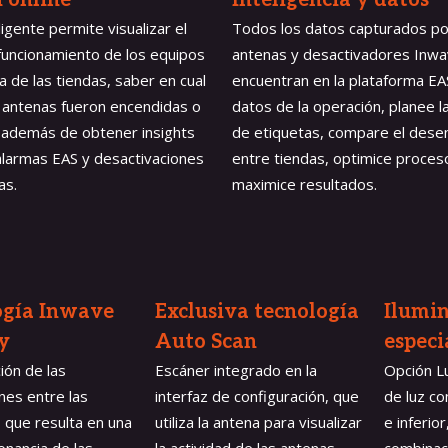
 online
Inteligencia y datos
ligente permite visualizar el
Todos los datos capturados po
funcionamiento de los equipos
antenas y desactivadores Inwa
a de las tiendas, saber en cual
encuentran en la plataforma EAS
s antenas fueron encendidas o
datos de la operación, planee 
 además de obtener insights
de etiquetas, compare el des
alarmas EAS y desactivaciones
entre tiendas, optimice proces
as.
maximice resultados.
ogía Inwave 
Exclusiva tecnología 
Ilumin
y
Auto Scan
especi
ión de las
Escáner integrado en la
Opción L
nes entre las
interfaz de configuración, que
de luz c
o que resulta en una
utiliza la antena para visualizar
e inferio