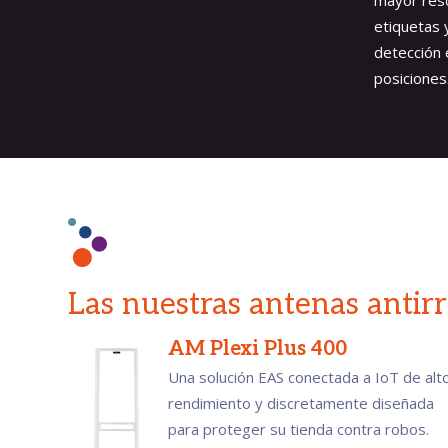
mayor reso
etiquetas 
detección 
posiciones
Las nuestras antenas anti
AM Plexi Plus 400
Una solución EAS conectada a IoT de alt
rendimiento y discretamente diseñada
para proteger su tienda contra robos.