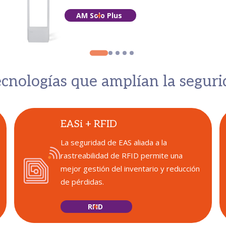
AM Solo Plus
ecnologías que amplían la segur
EASi + RFID
La seguridad de EAS aliada a la
rastreabilidad de RFID permite una
mejor gestión del inventario y reducción
de pérdidas.
RFID