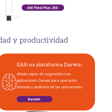
AM Plexi Plus 250
idad y productividad
EASi na plataforma Darwin
Añada capas de seguridad a las
aplicaciones Darwin para operación
asistida y auditoría de las operaciones.
Darwin