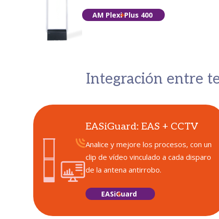
AM Plexi Plus 400
Integración entre t
EASiGuard: EAS + CCTV
Analice y mejore los procesos, con un
clip de vídeo vinculado a cada disparo
de la antena antirrobo.
EASiGuard