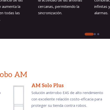
nancia de las
la actividad de las antenas
combinac
y aumenta la
cercanas, permitiendo la
infinitas
en todas las
sincronización.
alarmas.
.
rrobo AM
AM Solo Plus
o
Solución antirrobo EAS de alto rendimiento
con excelente relación costo-eficacia para
proteger su tienda contra robos.