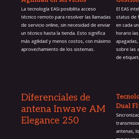
Agilidad en servicios
Gestión
La tecnología EASi posibilita acceso
El EAS inte
técnico remoto para resolver las llamadas
status de 
de servicio online, sin necesidad de enviar
en cada un
un técnico hasta la tienda. Esto significa
horario la
más agilidad y menos costos, con máximo
apagadas,
aprovechamiento de los sistemas.
sobre las 
de etiquet
Diferenciales de
Tecnol
Dual Fl
antena Inwave
AM
Sincronizac
Elegance 250
transmisio
antenas, l