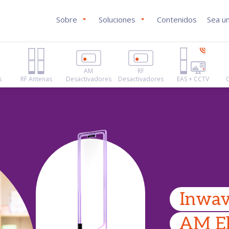
Sobre
Soluciones
Contenidos
Sea un
AM
RF
s
RF Antenas
Desactivadores
Desactivadores
EAS + CCTV
Inwav
AM El