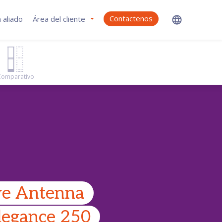
Contactenos
 aliado
Área del cliente
Comparativo
e Antenna
egance 250