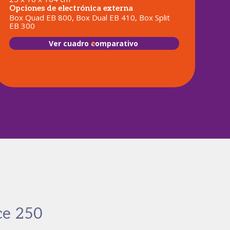
Opciones de electrónica externa
Box Quad EB 800, Box Dual EB 410, Box Split
EB 300
Ver cuadro comparativo
ce 250