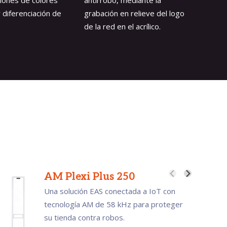
iones de colores
antirrobo, mediante la
intento
 y diferenciación de
grabación en relieve del logo
sistema
de la red en el acrílico.
forma a
AM Plexi Plus 250
A
Una solución EAS conectada a IoT con
Un
tecnología AM de 58 kHz para proteger
re
su tienda contra robos.
co