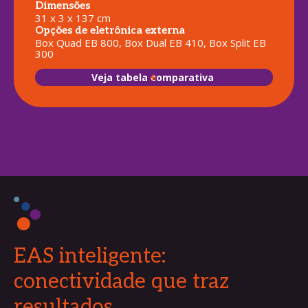
Dimensões
31 x 3 x 137 cm
Opções de eletrônica externa
Box Quad EB 800, Box Dual EB 410, Box Split EB
300
Veja tabela comparativa
EAS inteligente:
conectividade que traz
resultados