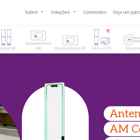
Sobre
Soluções
Conteúdos
Seja um parc
Desativadores
ntenas RF
AM
Desativadores RF
EAS + CFTV
Etiquet
Anten
AM Ce