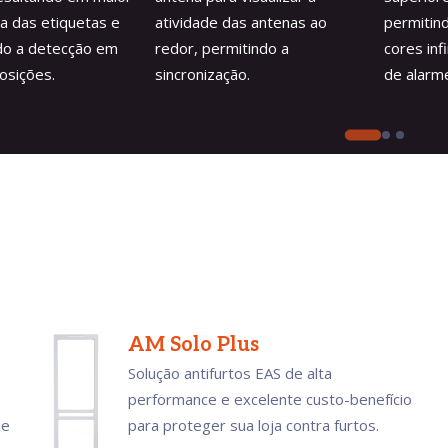
a das etiquetas e
atividade das antenas ao
permitin
o a detecção em
redor, permitindo a
cores inf
osições.
sincronização.
de alarm
AM Solo Plus
Solução antifurtos EAS de alta
performance e excelente custo-benefício
 e
para proteger sua loja contra furtos.