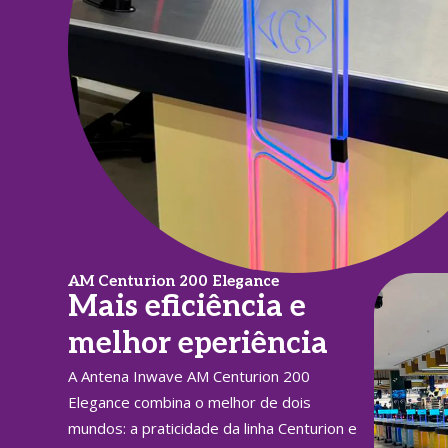
AM Centurion 200 Elegance
Mais eficiência e
melhor eperiência
A Antena Inwave AM Centurion 200
Elegance combina o melhor de dois
mundos: a praticidade da linha Centurion e