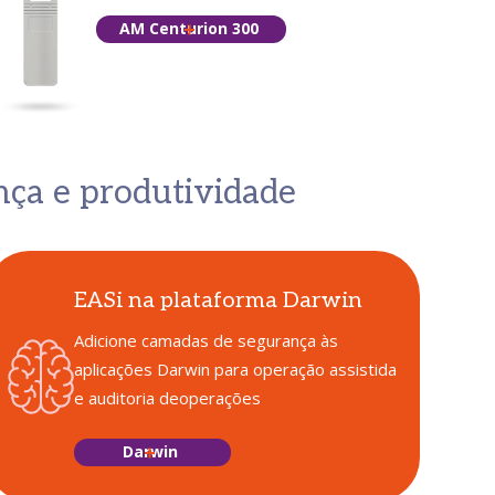
AM Centurion 300
nça e produtividade
EASi na plataforma Darwin
Adicione camadas de segurança às
aplicações
Darwin para operação assistida
e auditoria de
operações
Darwin