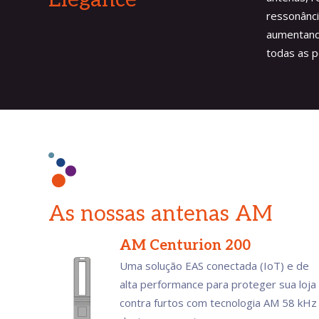
ressonânci
aumentand
todas as p
As nossas antenas AM
AM Centurion 200
Uma solução EAS conectada (IoT) e de
alta performance para proteger sua loja
contra furtos com tecnologia AM 58 kHz