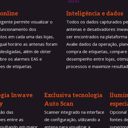
online
Inteligência e dados
ligente permite visualizar o
Todos os dados capturados pe
 funcionamento dos
antenas e desativadores Inw
tos em cada uma das lojas,
ser encontrados na plataforma 
ual horário as antenas foram
Avalie dados da operação, plan
 desligadas, além de obter
compra de etiquetas, compare
obre os alarmes EAS e
desempenho entre lojas, otimi
es de etiquetas.
processos e maximize resultad
ogia Inwave 
Exclusiva tecnologia 
Ilumi
y
Auto Scan 
especi
ção das
Scanner integrado na interface
Opcional
ões entre as
de configuração, utilizando a
fontes d
esultando em maior
antena para visualizar a
superiore