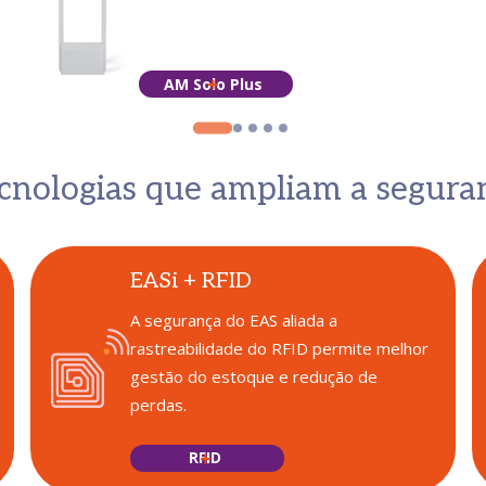
AM Solo Plus
ecnologias que ampliam a segura
EASi + RFID
A segurança do EAS aliada a
rastreabilidade do RFID permite melhor
gestão do estoque e redução de
perdas.
RFID