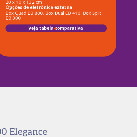
20 x 10 x 132 cm
Opções de eletrônica externa
Box Quad EB 800, Box Dual EB 410, Box Split
EB 300
Veja tabela comparativa
00 Elegance