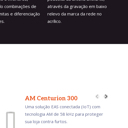
do combinações de
através da gravação em baixo
tentati
initas e diferenciação
relevo da marca da rede no
sistema
es.
acrílico.
anteci
AM Centurion 300
A
Uma solução EAS conectada (IoT) com
Um
tecnologia AM de 58 kHz para proteger
pe
sua loja contra furtos.
co