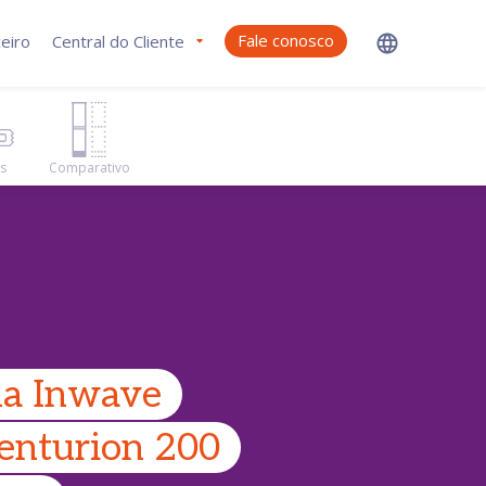
Fale conosco
eiro
Central do Cliente
as
Comparativo
a Inwave
nturion 200