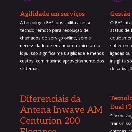
Agilidade em serviços
Gestão 
A tecnologia EASi possibilita acesso
O EAS inte
técnico remoto para resolução de
status de
chamados de serviço online, sem a
equipamen
necessidade de enviar um técnico até a
saber em q
loja. Isso significa mais agilidade e menos
ligadas ou
custos, com máximo aproveitamento dos
insights s
sistemas.
desativaçõ
Diferenciais da
Tecnol
Dual Fl
Antena Inwave
AM
Sincroniza
Centurion 200
transmiss
Elegance
antenas, r