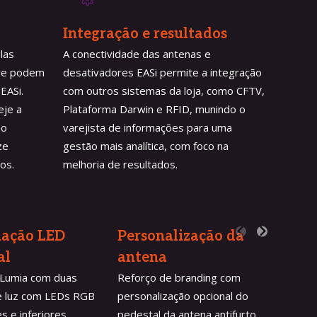
Integração e resultados
las
A conectividade das antenas e
ave podem
desativadores EASi permite a integração
EASi.
com outros sistemas da loja, como CFTV,
eje a
Plataforma Darwin e RFID, munindo o
 o
varejista de informações para uma
ze
gestão mais analítica, com foco na
os.
melhoria de resultados.
nação LED 
Personalização da 
IMD 
al
antena
Dete
 Lumia com duas
Reforço de branding com
Opciona
e luz com LEDs RGB
personalização opcional do
antenas
s e inferiores,
pedestal da antena antifurto,
funcion