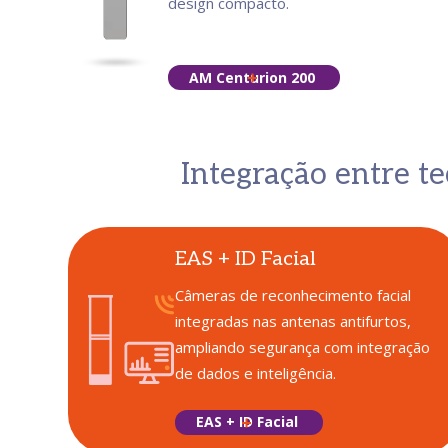
design compacto.
AM Centurion 200
Integração entre t
EAS + ID Facial
Câmeras de reconhecimento facial
integradas nas antenas antifurtos,
ampliando segurança com integração
de dados e inteligência.
EAS + ID Facial