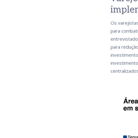
imple
Os varejista
para combat
entrevistad
para redução
investiment
investimento
centralizad