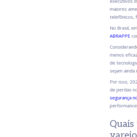
executivos 
maiores amea
telefônicos,
No Brasil, 
ABRAPPE
co
Considerando
menos eficaz
de tecnologi
sejam ainda 
Por isso, 20
de perdas no
segurança no
performance
Quais 
varejo