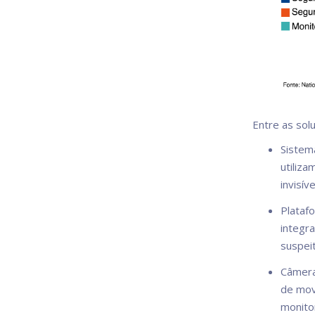
Entre as sol
Sistem
utiliza
invisív
Platafo
integra
suspei
Câmera
de mov
monito