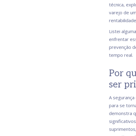
técnica, exp
varejo de u
rentabilidade
Listei algum
enfrentar es
prevenção d
tempo real.
Por qu
ser pr
A segurança 
para se torna
demonstra q
significativo
suprimentos,