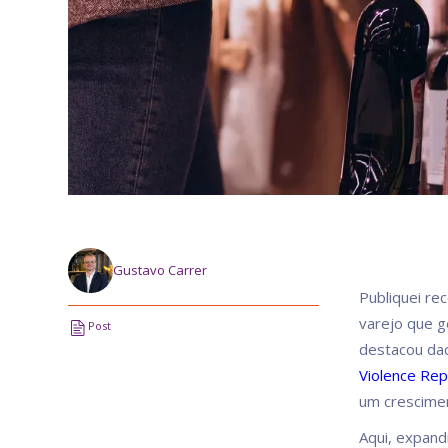
Gustavo Carrer
Publiquei re
varejo que g
Post
destacou dad
Violence Re
um crescimen
Aqui, expan