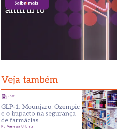
Saiba mais
antifurto
Veja também
Post
GLP-1: Mounjaro, Ozempic
e o impacto na segurança
de farmácias
Por
Vanessa Urbieta