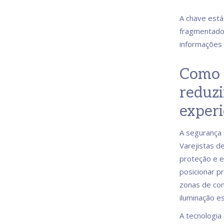
A chave está
fragmentados
informações 
Como 
reduzi
experi
A segurança e
Varejistas d
proteção e e
posicionar pr
zonas de cont
iluminação e
A tecnologia