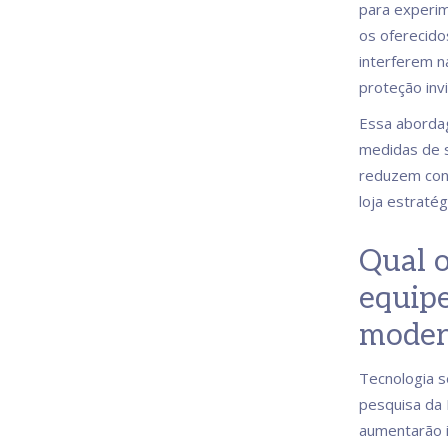
para experim
os oferecido
interferem n
proteção invi
Essa abordag
medidas de 
reduzem conv
loja estraté
Qual o
equipe
moder
Tecnologia s
pesquisa da
aumentarão 