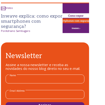
Video
Inwave explica: como expor
smartphones com
segurança?
Por
Adriano Sambugaro
Newsletter
Assine a nossa newsletter e receba as
novidades do nosso blog direto no seu e-mail.
Name
Email Address