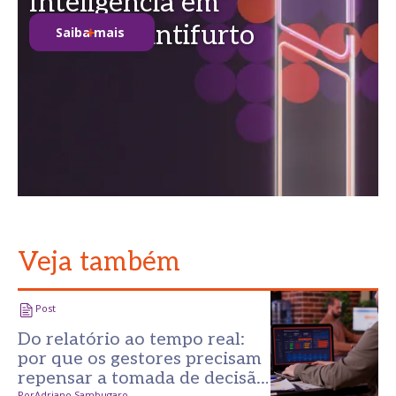
Inteligência em
soluções antifurto
Saiba mais
Veja também
Post
Do relatório ao tempo real:
por que os gestores precisam
repensar a tomada de decisão
Por
Adriano Sambugaro