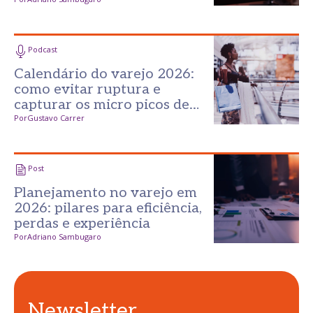
no varejo?
Podcast
Calendário do varejo 2026:
como evitar ruptura e
capturar os micro picos de
consumo
Por
Gustavo Carrer
Post
Planejamento no varejo em
2026: pilares para eficiência,
perdas e experiência
Por
Adriano Sambugaro
Newsletter