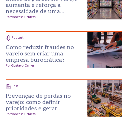
aumenta e reforça a
necessidade de uma
prevenção mais inteligente
Por
Vanessa Urbieta
Podcast
Como reduzir fraudes no
varejo sem criar uma
empresa burocrática?
Por
Gustavo Carrer
Post
Prevenção de perdas no
varejo: como definir
prioridades e gerar
resultados desde o primeiro
Por
Vanessa Urbieta
passo