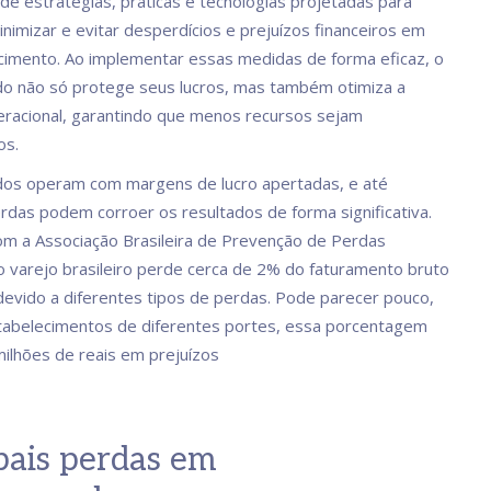
 de estratégias, práticas e tecnologias projetadas para
minimizar e evitar desperdícios e prejuízos financeiros em
imento. Ao implementar essas medidas de forma eficaz, o
o não só protege seus lucros, mas também otimiza a
peracional, garantindo que menos recursos sejam
os.
os operam com margens de lucro apertadas, e até
das podem corroer os resultados de forma significativa.
m a Associação Brasileira de Prevenção de Perdas
 o varejo brasileiro perde cerca de 2% do faturamento bruto
evido a diferentes tipos de perdas. Pode parecer pouco,
tabelecimentos de diferentes portes, essa porcentagem
ilhões de reais em prejuízos
pais perdas em