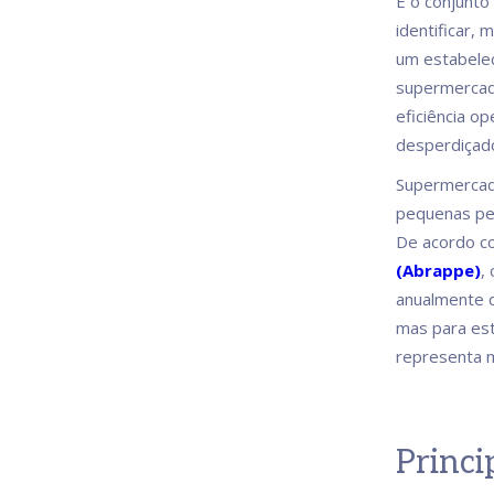
É o conjunto
identificar, 
um estabelec
supermercad
eficiência o
desperdiçad
Supermercad
pequenas per
De acordo co
(Abrappe)
,
anualmente d
mas para es
representa m
Princi