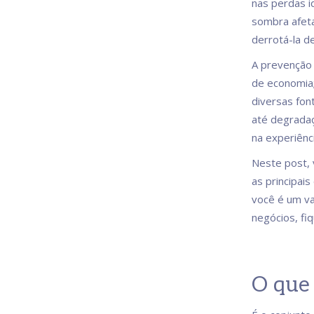
nas perdas i
sombra afeta
derrotá-la d
A prevenção
de economia;
diversas font
até degradaç
na experiênci
Neste post, 
as principai
você é um va
negócios, fiq
O que