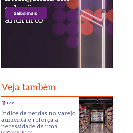
soluções
Saiba mais
antifurto
Veja também
Post
Índice de perdas no varejo
aumenta e reforça a
necessidade de uma
Por
Vanessa Urbieta