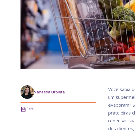
Você sabia q
Vanessa Urbieta
um supermer
evaporam? Se
Post
prateleiras 
repensar sua
dos clientes