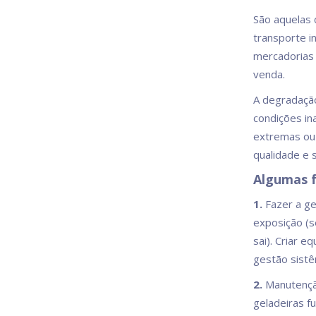
São aquelas
transporte i
mercadorias 
venda.
A degradação
condições i
extremas ou
qualidade e 
Algumas f
1.
Fazer a ge
exposição (s
sai). Criar e
gestão sistê
2.
Manutenção
geladeiras f