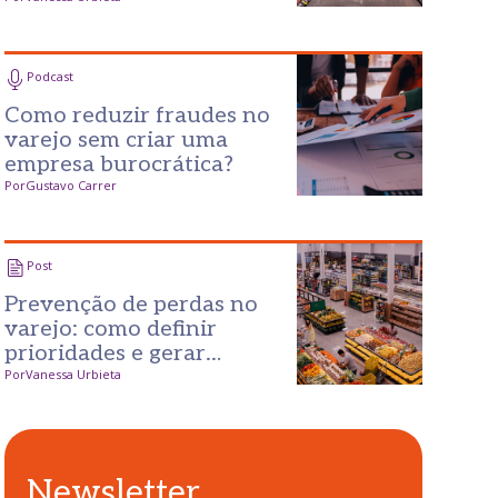
prevenção mais inteligente
Podcast
Como reduzir fraudes no
varejo sem criar uma
empresa burocrática?
Por
Gustavo Carrer
Post
Prevenção de perdas no
varejo: como definir
prioridades e gerar
resultados desde o
Por
Vanessa Urbieta
primeiro passo
Newsletter