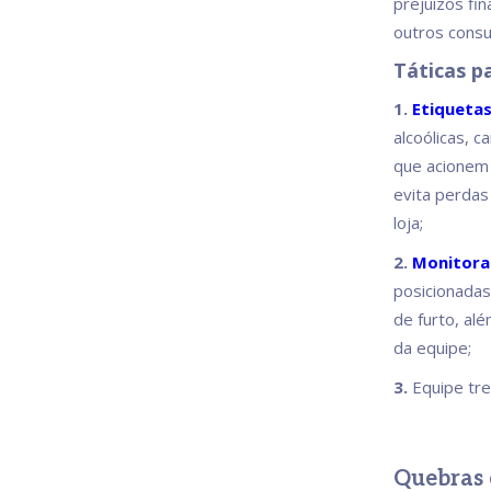
prejuízos fi
outros cons
Táticas pa
1.
Etiquetas
alcoólicas, 
que acionem 
evita perdas
loja;
2.
Monitora
posicionadas
de furto, al
da equipe;
3.
Equipe tr
Quebras 