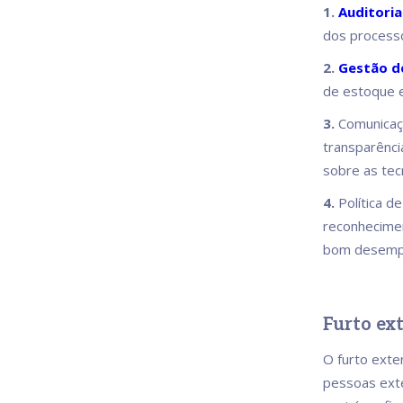
1.
Auditori
dos processo
2.
Gestão d
de estoque 
3.
Comunicaçã
transparênci
sobre as tecn
4.
Política d
reconhecimen
bom desemp
Furto ex
O furto exte
pessoas exte