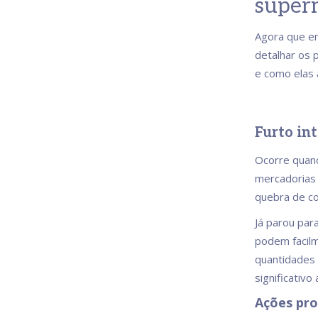
super
Agora que e
detalhar os 
e como elas 
Furto in
Ocorre quan
mercadorias 
quebra de co
Já parou par
podem facil
quantidades 
significativo
Ações pro