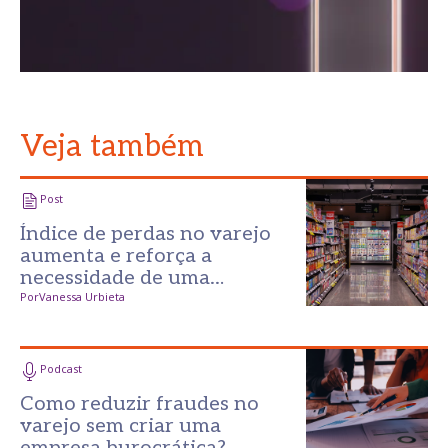
Veja também
Post
Índice de perdas no varejo
aumenta e reforça a
necessidade de uma
prevenção mais inteligente
Por
Vanessa Urbieta
Podcast
Como reduzir fraudes no
varejo sem criar uma
empresa burocrática?