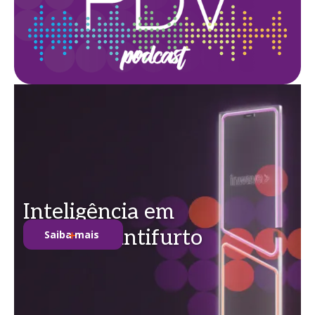
Inteligência em
soluções antifurto
Saiba mais