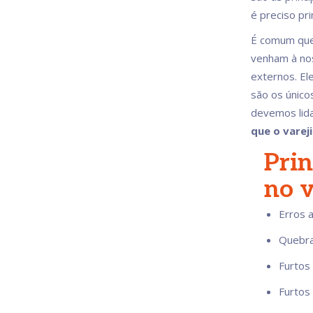
é preciso pri
É comum que
venham à nos
externos. El
são os único
devemos lida
que o varej
Prin
no v
Erros a
Quebra
Furtos
Furtos