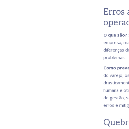
Erros 
operac
O que são?
empresa, ma
diferenças de
problemas.
Como preve
do varejo, o
drasticament
humana e oti
de gestão, se
erros e miti
Quebr