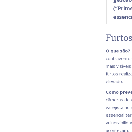
(“Prime
essenci
Furtos
O que são?
contraventor
mais visívei
furtos reali
elevado.
Como preve
câmeras de C
varejista n
essencial te
vulnerabilid
aconteçam.