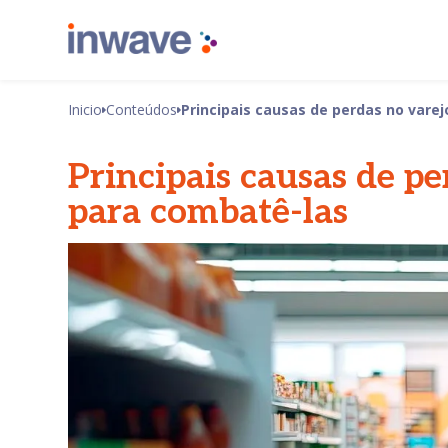
Inicio
Conteúdos
Principais causas de perdas no vare
Principais causas de pe
para combatê-las