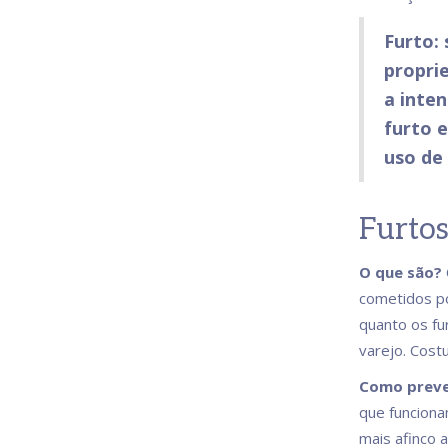
Furto:
propri
a inten
furto e
uso de 
Furtos
O que são?
cometidos po
quanto os f
varejo. Cost
Como preve
que funciona
mais afinco 