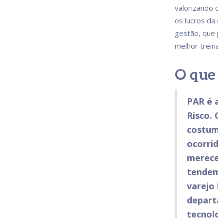
valorizando 
os lucros da
gestão, que
melhor trein
O que
PAR é a
Risco. 
costum
ocorrid
merece
tendem
varejo 
depart
tecnolo