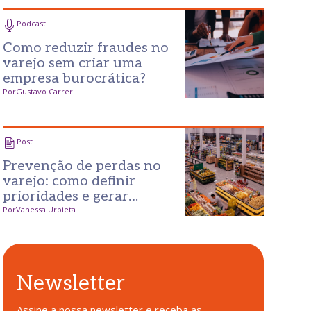
Podcast
Como reduzir fraudes no
varejo sem criar uma
empresa burocrática?
Por
Gustavo Carrer
Post
Prevenção de perdas no
varejo: como definir
prioridades e gerar
resultados desde o
Por
Vanessa Urbieta
primeiro passo
Newsletter
Assine a nossa newsletter e receba as