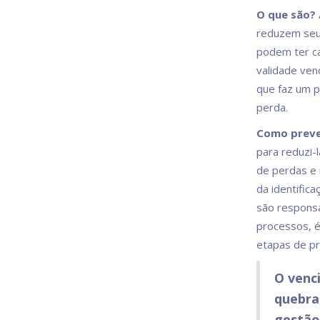
O que são?
reduzem seu 
podem ter c
validade ven
que faz um p
perda.
Como preve
para reduzi-
de perdas e 
da identific
são responsá
processos, é
etapas de pr
O venc
quebra
gestão