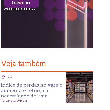
Saiba mais
antifurto
Veja também
Post
Índice de perdas no varejo
aumenta e reforça a
necessidade de uma
prevenção mais inteligente
Por
Vanessa Urbieta