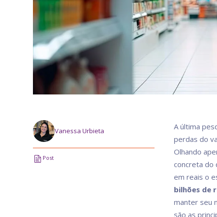
A última pes
Vanessa Urbieta
perdas do va
Olhando ape
Post
concreta do 
em reais o es
bilhões de 
manter seu n
são as princ