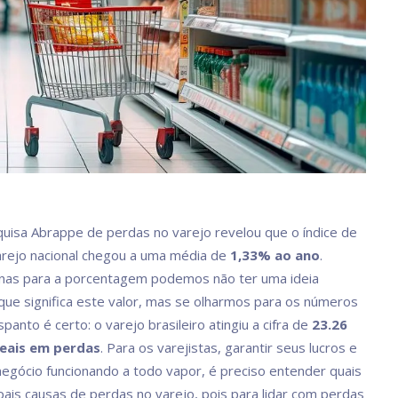
quisa Abrappe de perdas no varejo revelou que o índice de
rejo nacional chegou a uma média de
1,33% ao ano
.
nas para a porcentagem podemos não ter uma ideia
que significa este valor, mas se olharmos para os números
panto é certo: o varejo brasileiro atingiu a cifra de
23.26
reais em perdas
. Para os varejistas, garantir seus lucros e
egócio funcionando a todo vapor, é preciso entender quais
ipais causas de perdas no varejo, pois para lidar com perdas