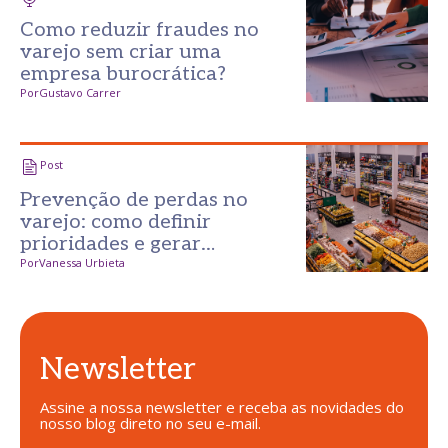
Como reduzir fraudes no
varejo sem criar uma
empresa burocrática?
Por
Gustavo Carrer
Post
Prevenção de perdas no
varejo: como definir
prioridades e gerar
resultados desde o primeiro
Por
Vanessa Urbieta
passo
Newsletter
Assine a nossa newsletter e receba as novidades do
nosso blog direto no seu e-mail.