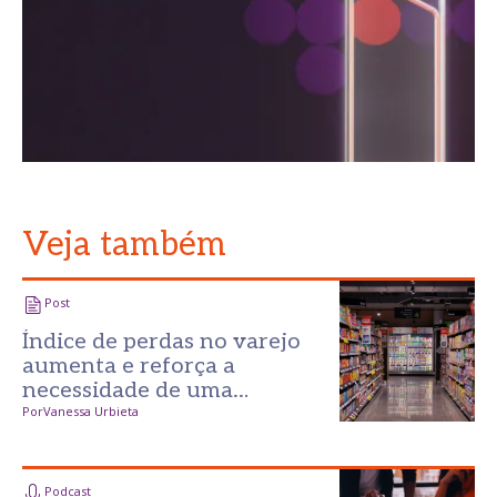
Veja também
Post
Índice de perdas no varejo
aumenta e reforça a
necessidade de uma
prevenção mais inteligente
Por
Vanessa Urbieta
Podcast