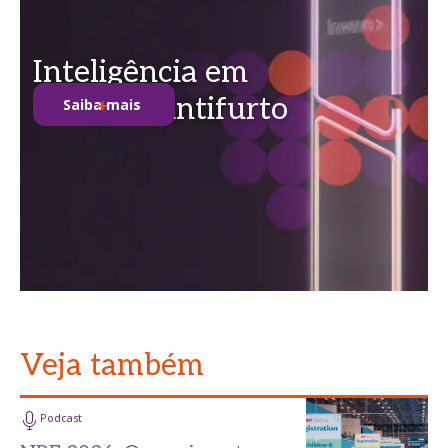
Inteligência em
soluções antifurto
Saiba mais
Veja também
Podcast