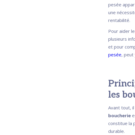
pesée appar
une nécessité
rentabilité.
Pour aider le
plusieurs inf
et pour comp
pesée
, peut
Princi
les bo
Avant tout, 
boucherie
es
constitue la
durable.