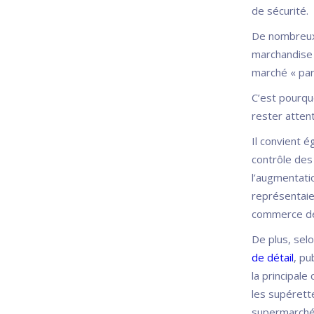
de sécurité.
De nombreux 
marchandise 
marché « para
C’est pourquo
rester atten
Il convient 
contrôle des
l’augmentati
représentaie
commerce de 
De plus, selo
de détail
, pu
la principal
les supérett
supermarchés