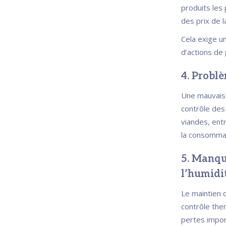
produits les 
des prix de l
Cela exige u
d’actions de
4. Problè
Une mauvaise
contrôle des
viandes, ent
la consommat
5. Manqu
l’humidi
Le maintien d
contrôle the
pertes impor