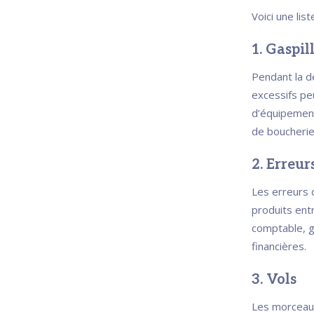
Voici une list
1. Gaspil
Pendant la d
excessifs pe
d’équipement
de boucherie
2. Erreu
Les erreurs d
produits ent
comptable, g
financières.
3. Vols
Les morceau