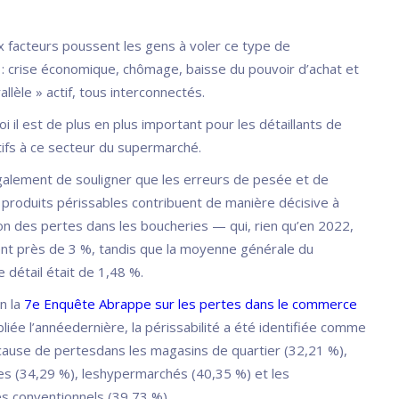
facteurs poussent les gens à voler ce type de
: crise économique, chômage, baisse du pouvoir d’achat et
llèle » actif, tous interconnectés.
i il est de plus en plus important pour les détaillants de
tifs à ce secteur du supermarché.
également de souligner que les erreurs de pesée et de
 produits périssables contribuent de manière décisive à
on des pertes dans les boucheries — qui, rien qu’en 2022,
nt près de 3 %, tandis que la moyenne générale du
détail était de 1,48 %.
n la
7e Enquête Abrappe sur les pertes dans le commerce
bliée l’annéedernière, la périssabilité a été identifiée comme
e cause de pertesdans les magasins de quartier (32,21 %),
es (34,29 %), leshypermarchés (40,35 %) et les
 conventionnels (39,73 %).