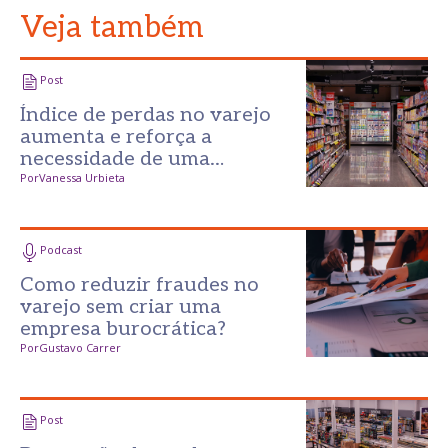
Veja também
Post
Índice de perdas no varejo
aumenta e reforça a
necessidade de uma
prevenção mais inteligente
Por
Vanessa Urbieta
Podcast
Como reduzir fraudes no
varejo sem criar uma
empresa burocrática?
Por
Gustavo Carrer
Post