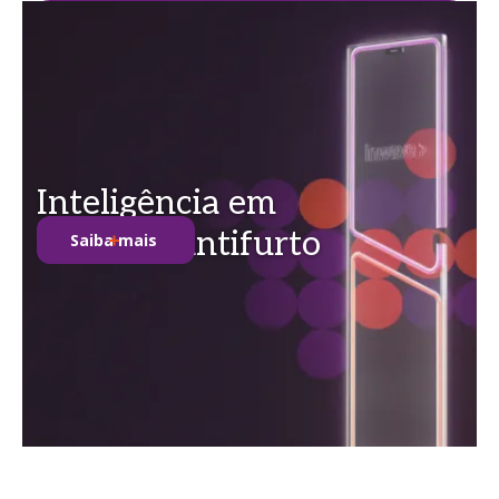
Inteligência em
soluções antifurto
Saiba mais