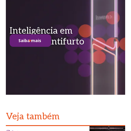
Inteligência em
soluções antifurto
Saiba mais
Veja também