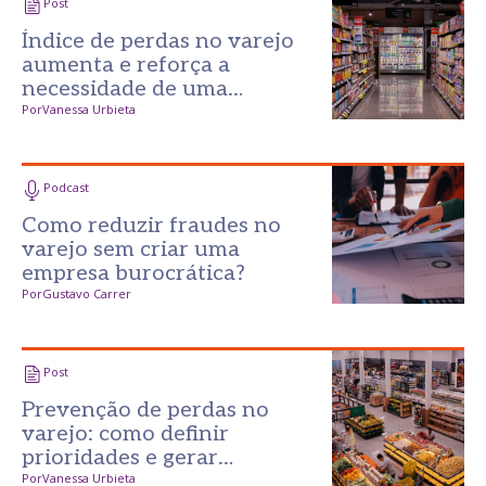
Post
Índice de perdas no varejo
aumenta e reforça a
necessidade de uma
prevenção mais inteligente
Por
Vanessa Urbieta
Podcast
Como reduzir fraudes no
varejo sem criar uma
empresa burocrática?
Por
Gustavo Carrer
Post
Prevenção de perdas no
varejo: como definir
prioridades e gerar
resultados desde o primeiro
Por
Vanessa Urbieta