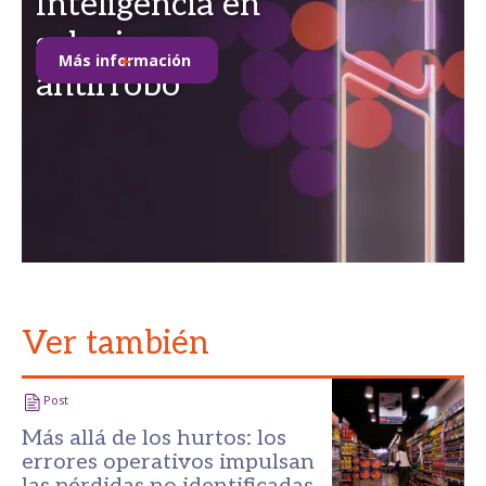
Inteligencia en
soluciones
Más información
antirrobo
Ver también
Post
Más allá de los hurtos: los
errores operativos impulsan
las pérdidas no identificadas