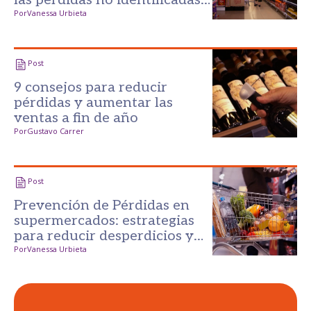
en el comercio minorista
Por
Vanessa Urbieta
alimentario
Post
9 consejos para reducir
pérdidas y aumentar las
ventas a fin de año
Por
Gustavo Carrer
Post
Prevención de Pérdidas en
supermercados: estrategias
para reducir desperdicios y
aumentar ganancias
Por
Vanessa Urbieta