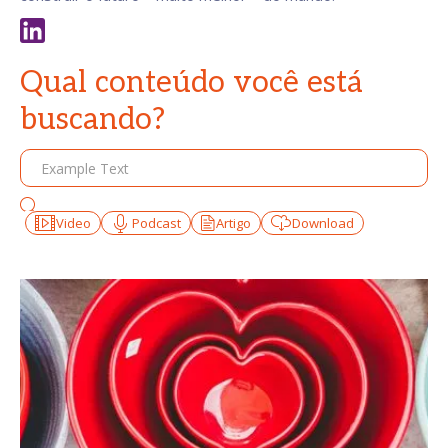
Qual conteúdo você está
buscando?
Video
Podcast
Artigo
Download