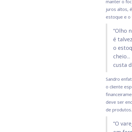
manter o foc
juros altos, 
estoque e o f
“Olho n
é talve
o estoq
cheio..
custa d
Sandro enfat
o cliente esp
financeirame
deve ser enc
de produtos.
“O vare