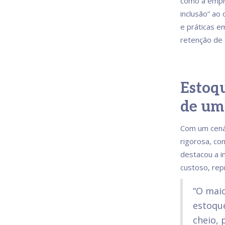
como a empr
inclusão” ao
e práticas e
retenção de 
Estoqu
de uma
Com um cenár
rigorosa, com
destacou a i
custoso, repr
“O maio
estoque
cheio, 