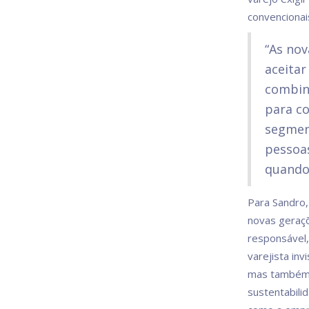
convencionai
“As nov
aceita
combina
para co
segment
pessoa
quando 
Para Sandro,
novas geraç
responsável,
varejista in
mas também 
sustentabili