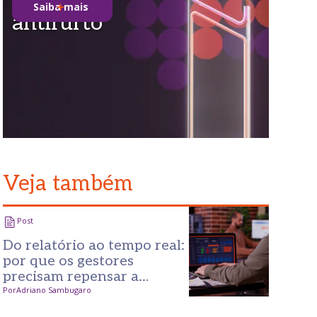
Saiba mais
antifurto
Veja também
Post
Do relatório ao tempo real:
por que os gestores
precisam repensar a
tomada de decisão no
Por
Adriano Sambugaro
varejo?