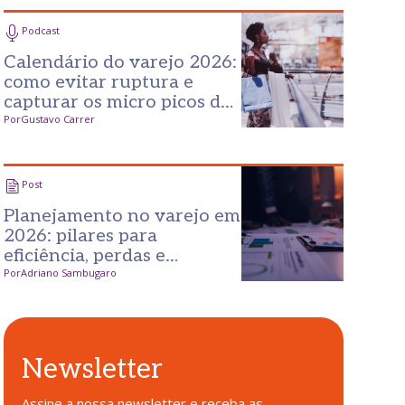
Podcast
Calendário do varejo 2026:
como evitar ruptura e
capturar os micro picos de
consumo
Por
Gustavo Carrer
Post
Planejamento no varejo em
2026: pilares para
eficiência, perdas e
experiência
Por
Adriano Sambugaro
Newsletter
Assine a nossa newsletter e receba as