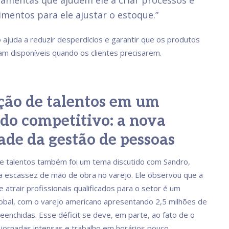
amentas que ajudem ele a criar processos e
mentos para ele ajustar o estoque.”
 ajuda a reduzir desperdícios e garantir que os produtos
am disponíveis quando os clientes precisarem.
ção de talentos em um
do competitivo: a nova
ade da gestão de pessoas
e talentos também foi um tema discutido com Sandro,
a escassez de mão de obra no varejo. Ele observou que a
e atrair profissionais qualificados para o setor é um
bal, com o varejo americano apresentando 2,5 milhões de
eenchidas. Esse déficit se deve, em parte, ao fato de o
r jornadas intensas e trabalho em horários pouco