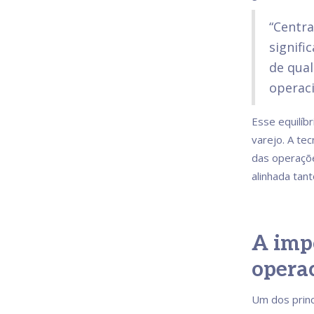
“Centra
signifi
de qual
operaci
Esse equilíbr
varejo. A te
das operaçõe
alinhada tant
A impo
operac
Um dos princ