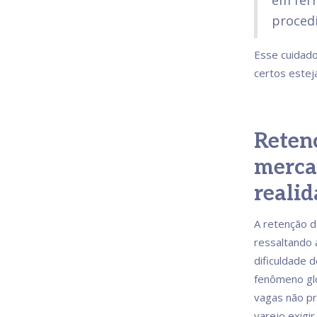
em ferr
procedi
Esse cuidado
certos estej
Reten
merca
realid
A retenção d
ressaltando 
dificuldade d
fenômeno glo
vagas não pr
varejo exigi