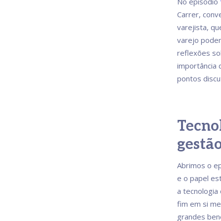
No episódio
Carrer, con
varejista, q
varejo podem
reflexões so
importância 
pontos discu
Tecnol
gestão
Abrimos o ep
e o papel es
a tecnologia
fim em si me
grandes bene