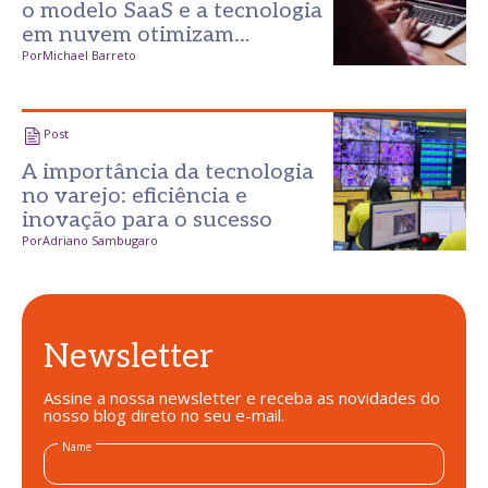
o modelo SaaS e a tecnologia
em nuvem otimizam
operações no varejo?
Por
Michael Barreto
Post
A importância da tecnologia
no varejo: eficiência e
inovação para o sucesso
Por
Adriano Sambugaro
Newsletter
Assine a nossa newsletter e receba as novidades do
nosso blog direto no seu e-mail.
Name