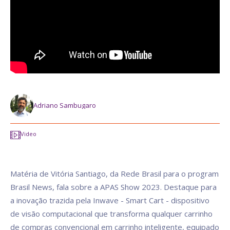
Adriano Sambugaro
Video
Matéria de Vitória Santiago, da Rede Brasil para o program
Brasil News, fala sobre a APAS Show 2023. Destaque para
a inovação trazida pela Inwave - Smart Cart - dispositivo
de visão computacional que transforma qualquer carrinho
de compras convencional em carrinho inteligente, equipado