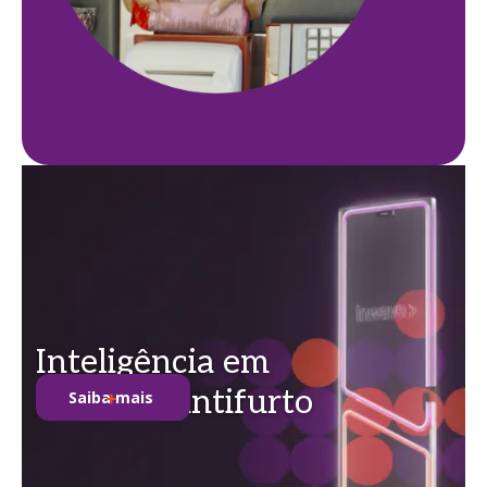
Inteligência em
soluções antifurto
Saiba mais