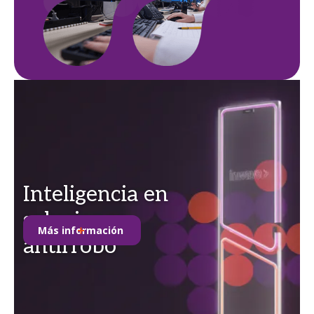
Inteligencia en
soluciones
Más información
antirrobo