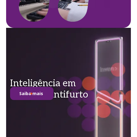
Inteligência em
soluções antifurto
Saiba mais