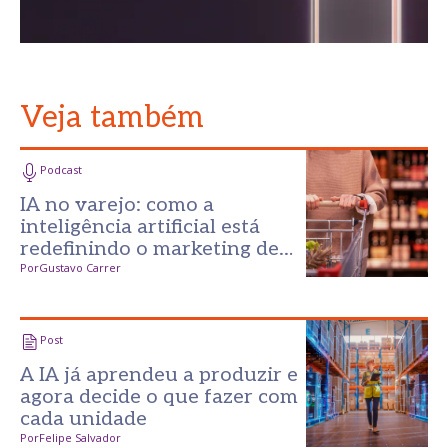
Veja também
Podcast
IA no varejo: como a
inteligência artificial está
redefinindo o marketing de
supermercados
Por
Gustavo Carrer
Post
A IA já aprendeu a produzir e
agora decide o que fazer com
cada unidade
Por
Felipe Salvador