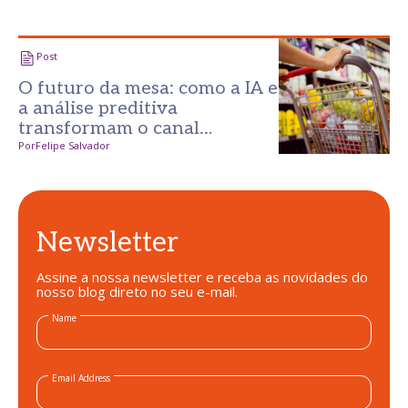
Post
O futuro da mesa: como a IA e
a análise preditiva
transformam o canal
alimentar
Por
Felipe Salvador
Newsletter
Assine a nossa newsletter e receba as novidades do
nosso blog direto no seu e-mail.
Name
Email Address