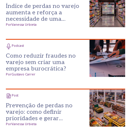
Índice de perdas no varejo
aumenta e reforça a
necessidade de uma
prevenção mais inteligente
Por
Vanessa Urbieta
Podcast
Como reduzir fraudes no
varejo sem criar uma
empresa burocrática?
Por
Gustavo Carrer
Post
Prevenção de perdas no
varejo: como definir
prioridades e gerar
resultados desde o primeiro
Por
Vanessa Urbieta