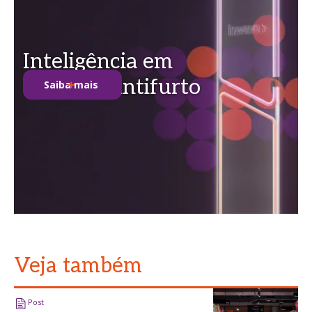
Inteligência em
soluções antifurto
Saiba mais
Veja também
Post