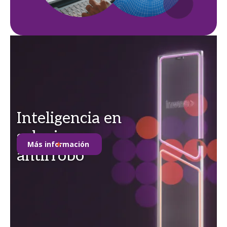
Inteligencia en
soluciones
Más información
antirrobo