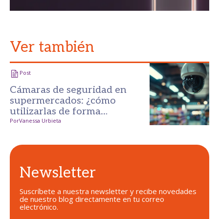
Ver también
Post
Cámaras de seguridad en
supermercados: ¿cómo
utilizarlas de forma
inteligente?
Por
Vanessa Urbieta
Newsletter
Suscríbete a nuestra newsletter y recibe novedades
de nuestro blog directamente en tu correo
electrónico.