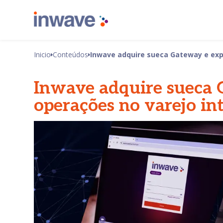
Inicio
Conteúdos
Inwave adquire sueca Gateway e exp
Inwave adquire sueca
operações no varejo in