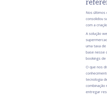
referê
Nos últimos 
consolidou s
com a criaçã
A solução we
supermercado
uma taxa de
base nesse 
bookings de 
O que nos dif
conhecimento
tecnologia d
combinação n
entregar res