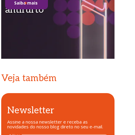
Saiba mais
antifurto
Veja também
Newsletter
Assine a nossa newsletter e receba as
novidades do nosso blog direto no seu e-mail.