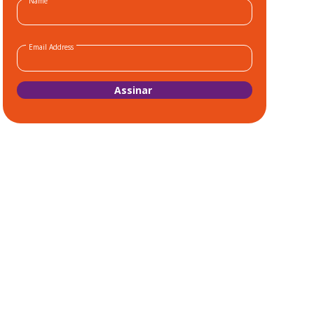
Name
Email Address