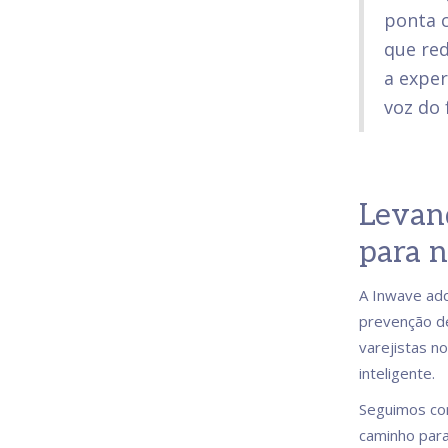
ponta c
que re
a exper
voz do
Levan
para 
A Inwave adq
prevenção de
varejistas n
inteligente.
Seguimos con
caminho para