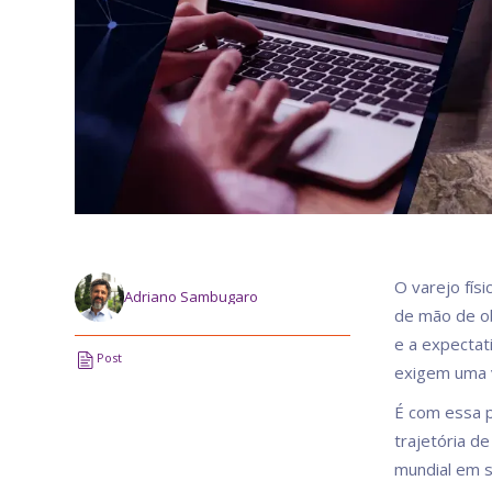
O varejo fís
Adriano Sambugaro
de mão de ob
e a expectat
Post
exigem uma v
É com essa 
trajetória d
mundial em s