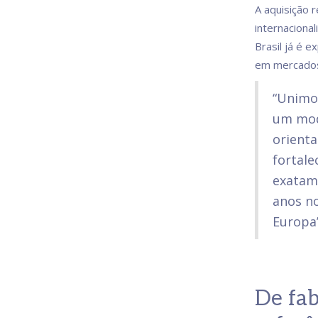
A aquisição 
internaciona
Brasil já é 
em mercados 
“Unimo
um mode
orient
fortale
exatam
anos no
Europa”
De fab