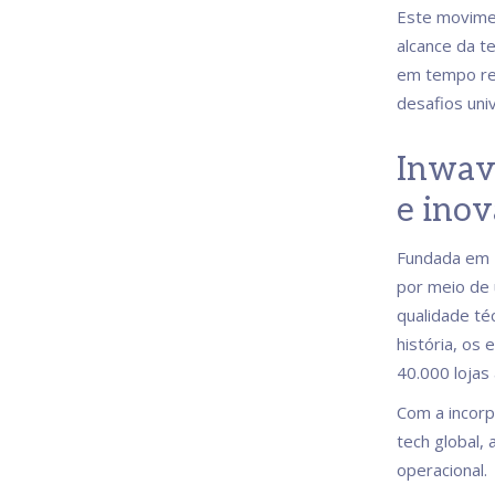
Este movimen
alcance da t
em tempo real
desafios uni
Inwav
e inov
Fundada em 
por meio de 
qualidade té
história, o
40.000 lojas
Com a incorp
tech global,
operacional.