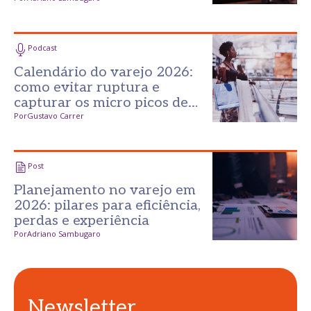
no varejo?
Podcast
Calendário do varejo 2026:
como evitar ruptura e
capturar os micro picos de
consumo
Por
Gustavo Carrer
Post
Planejamento no varejo em
2026: pilares para eficiência,
perdas e experiência
Por
Adriano Sambugaro
Newsletter