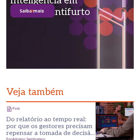
Inteligência em
soluções antifurto
Saiba mais
Veja também
Post
Do relatório ao tempo real:
por que os gestores precisam
repensar a tomada de decisão
Por
Adriano Sambugaro