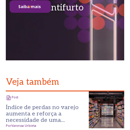
soluções antifurto
Saiba mais
Veja também
Post
Índice de perdas no varejo
aumenta e reforça a
necessidade de uma
prevenção mais inteligente
Por
Vanessa Urbieta