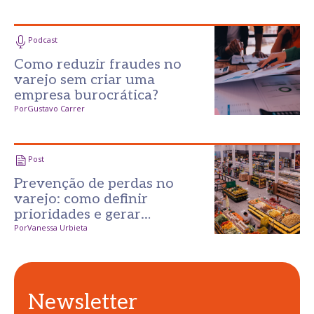
Podcast
Como reduzir fraudes no
varejo sem criar uma
empresa burocrática?
Por
Gustavo Carrer
Post
Prevenção de perdas no
varejo: como definir
prioridades e gerar
resultados desde o primeiro
Por
Vanessa Urbieta
passo
Newsletter