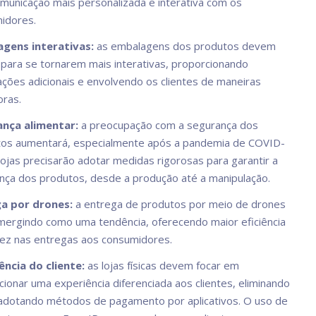
municação mais personalizada e interativa com os
idores.
gens interativas:
as embalagens dos produtos devem
 para se tornarem mais interativas, proporcionando
ações adicionais e envolvendo os clientes de maneiras
oras.
nça alimentar:
a preocupação com a segurança dos
tos aumentará, especialmente após a pandemia de COVID-
lojas precisarão adotar medidas rigorosas para garantir a
nça dos produtos, desde a produção até a manipulação.
a por drones:
a entrega de produtos por meio de drones
mergindo como uma tendência, oferecendo maior eficiência
dez nas entregas aos consumidores.
ência do cliente:
as lojas físicas devem focar em
ionar uma experiência diferenciada aos clientes, eliminando
e adotando métodos de pagamento por aplicativos. O uso de