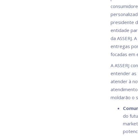
consumidores
personalizad
presidente d
entidade par
da ASSERJ. A
entregas por
focadas em 
A ASSERJ co
entender as 
atender à no
atendimento 
moldarão o s
Comuni
do fut
marketi
potenc