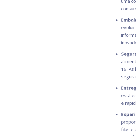
uma co
consum
Embala
evoluir
inform
inovad
Segura
alimen
19. As 
segura
Entreg
está e
e rapi
Experi
proporc
filas 