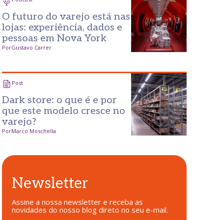
O futuro do varejo está nas
lojas: experiência, dados e
pessoas em Nova York
Por
Gustavo Carrer
Post
Dark store: o que é e por
que este modelo cresce no
varejo?
Por
Marco Moschella
Newsletter
Assine a nossa newsletter e receba as
novidades do nosso blog direto no seu e-mail.