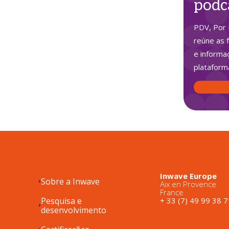
podc
PDV, Por 
reúne as 
e informa
plataform
Inwave Europe
Sobre a Inwave
Aix en Provence
France
Pesquisa e
+ 33 (7) 49 99 38 7
desenvolvimento