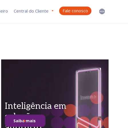
Fale conosco
eiro
Central do Cliente
Inteligência em
soluções
Saiba mais
antifurto