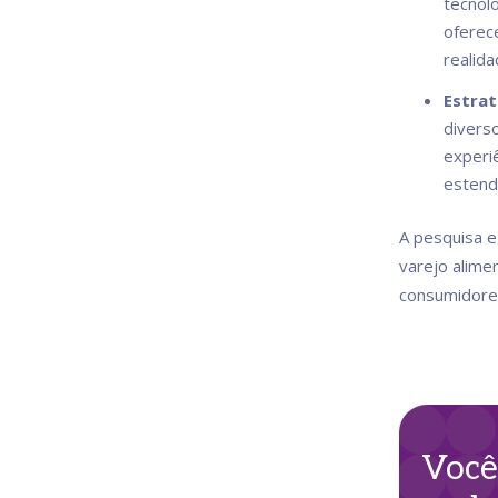
tecnol
oferec
realida
Estrat
divers
experiê
estend
A pesquisa e
varejo alime
consumidores
Você