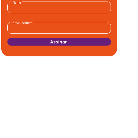
Name
Email Address