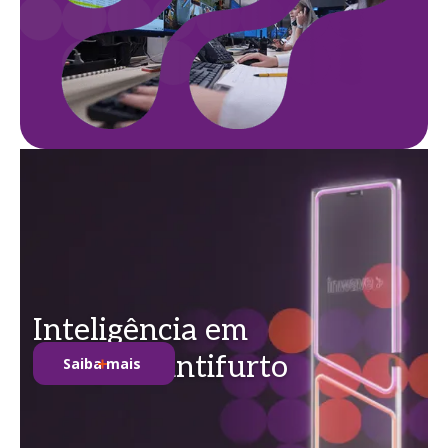
Inteligência em
soluções antifurto
Saiba mais