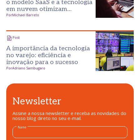
o modelo SaaS e a tecnologia
em nuvem otimizam
operações no varejo?
Por
Michael Barreto
Post
A importância da tecnologia
no varejo: eficiência e
inovação para o sucesso
Por
Adriano Sambugaro
Newsletter
Assine a nossa newsletter e receba as novidades do
nosso blog direto no seu e-mail.
Name