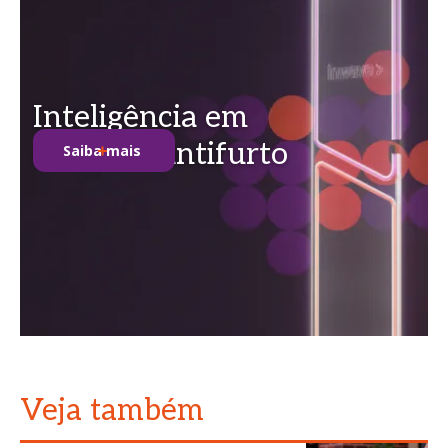
Inteligência em
soluções antifurto
Saiba mais
Veja também