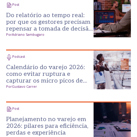
Post
Do relatório ao tempo real:
por que os gestores precisam
repensar a tomada de decisão
no varejo?
Por
Adriano Sambugaro
Podcast
Calendário do varejo 2026:
como evitar ruptura e
capturar os micro picos de
consumo
Por
Gustavo Carrer
Post
Planejamento no varejo em
2026: pilares para eficiência,
perdas e experiência