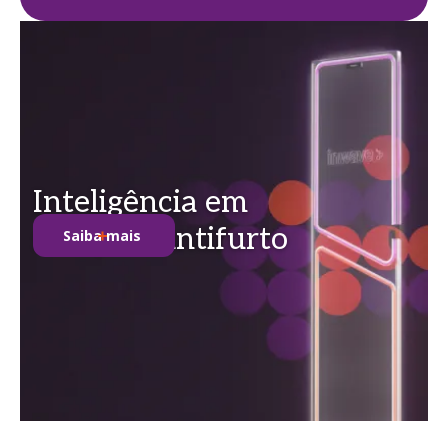
Inteligência em
soluções antifurto
Saiba mais