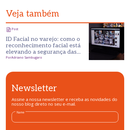
Veja também
Post
ID Facial no varejo: como o
reconhecimento facial está
elevando a segurança das
lojas
Por
Adriano Sambugaro
Newsletter
Assine a nossa newsletter e receba as novidades do
nosso blog direto no seu e-mail.
Name