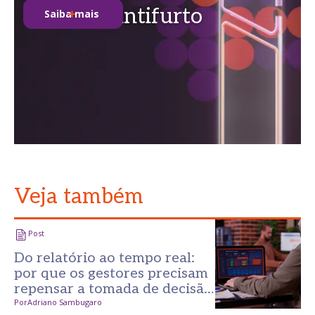
soluções antifurto
Saiba mais
Veja também
Post
Do relatório ao tempo real:
por que os gestores precisam
repensar a tomada de decisão
no varejo?
Por
Adriano Sambugaro