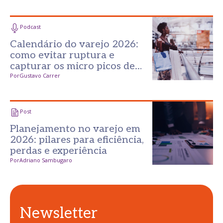
Podcast
Calendário do varejo 2026:
como evitar ruptura e
capturar os micro picos de
consumo
Por
Gustavo Carrer
Post
Planejamento no varejo em
2026: pilares para eficiência,
perdas e experiência
Por
Adriano Sambugaro
Newsletter