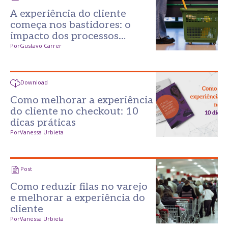
A experiência do cliente
começa nos bastidores: o
impacto dos processos
invisíveis no varejo
Por
Gustavo Carrer
Download
Como melhorar a experiência
do cliente no checkout: 10
dicas práticas
Por
Vanessa Urbieta
Post
Como reduzir filas no varejo
e melhorar a experiência do
cliente
Por
Vanessa Urbieta