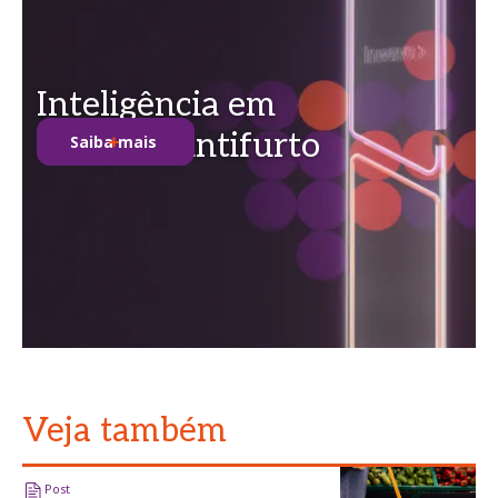
Inteligência em
soluções antifurto
Saiba mais
Veja também
Post