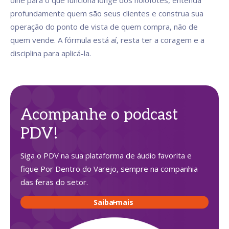
olhe para o que funciona longe dos holofotes, entenda
profundamente quem são seus clientes e construa sua
operação do ponto de vista de quem compra, não de
quem vende. A fórmula está aí, resta ter a coragem e a
disciplina para aplicá-la.
Acompanhe o podcast
PDV!
Siga o PDV na sua plataforma de áudio favorita e
fique Por Dentro do Varejo, sempre na companhia
das feras do setor.
Saiba mais