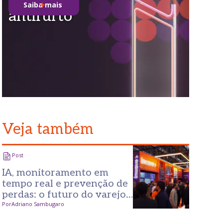
Saiba mais
antifurto
Veja também
Post
IA, monitoramento em
tempo real e prevenção de
perdas: o futuro do varejo
visto na APAS 2026
Por
Adriano Sambugaro