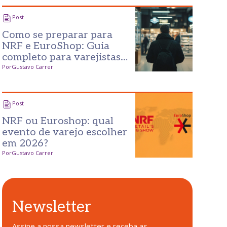
Post
Como se preparar para
NRF e EuroShop: Guia
completo para varejistas
maximizarem resultados
Por
Gustavo Carrer
Post
NRF ou Euroshop: qual
evento de varejo escolher
em 2026?
Por
Gustavo Carrer
Newsletter
Assine a nossa newsletter e receba as