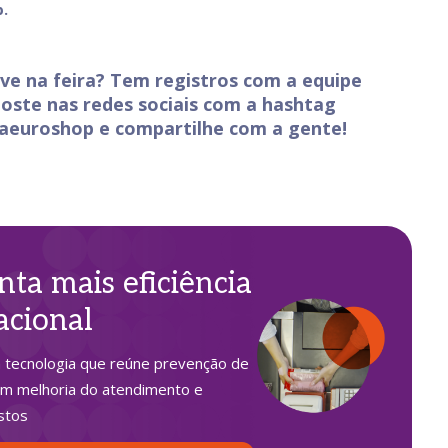
.
ve na feira? Tem registros com a equipe
oste nas redes sociais com a hashtag
aeuroshop
e compartilhe com a gente!
nta mais eficiência
acional
 tecnologia que reúne prevenção de
m melhoria do atendimento e
stos