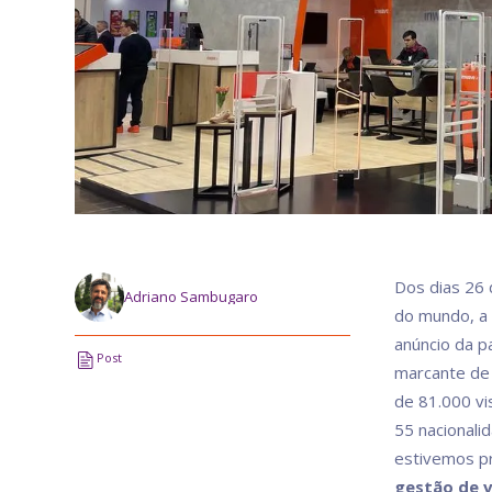
Dos dias 26 
Adriano Sambugaro
do mundo, a 
anúncio da p
Post
marcante de
de 81.000 vi
55 nacionalid
estivemos pr
gestão de v