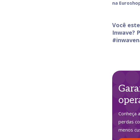
na Euroshop
Você este
Inwave? P
#inwaven
Gara
oper
Conheça a
perdas co
menos cu