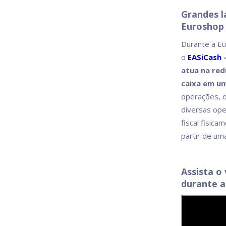
Grandes l
Euroshop
Durante a Eu
o
EASiCash
–
atua na red
caixa em u
operações, 
diversas op
fiscal fisic
partir de uma
Assista o
durante a