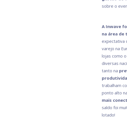
sobre o even
A Inwave fo
na área de 
expectativa 
varejo na Eu
lojas como 
diversas nac
tanto na
pre
produtivida
trabalham c
ponto alto na
mais conect
saldo foi mu
lotado!