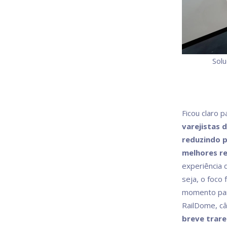
Solu
Ficou claro 
varejistas 
reduzindo p
melhores r
experiência 
seja, o foco
momento para
RailDome, câ
breve trare