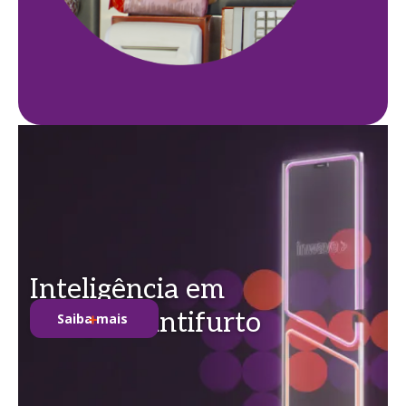
Inteligência em
soluções antifurto
Saiba mais