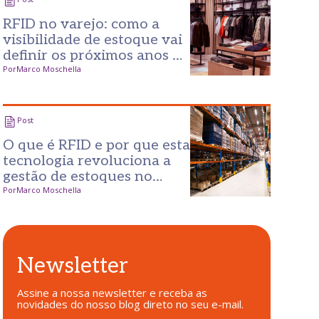
RFID no varejo: como a
visibilidade de estoque vai
definir os próximos anos do
setor?
Por
Marco Moschella
Post
O que é RFID e por que esta
tecnologia revoluciona a
gestão de estoques no
varejo?
Por
Marco Moschella
Newsletter
Assine a nossa newsletter e receba as
novidades do nosso blog direto no seu e-mail.