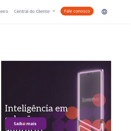
Fale conosco
eiro
Central do Cliente
Inteligência em
soluções
Saiba mais
antifurto