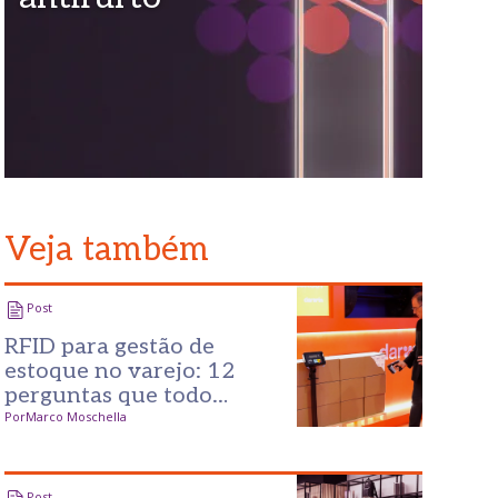
Veja também
Post
RFID para gestão de
estoque no varejo: 12
perguntas que todo
varejista faz antes de
Por
Marco Moschella
investir
Post