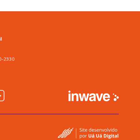
l
o
00-2330