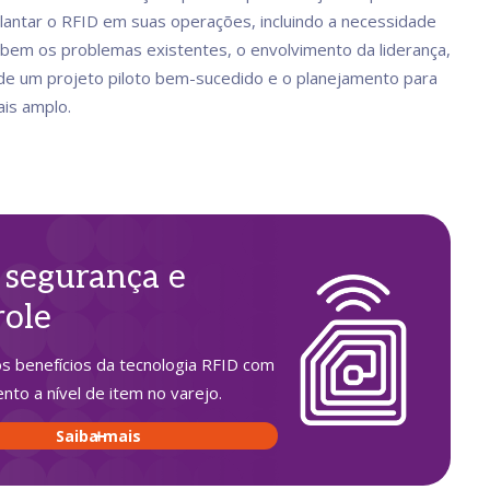
antar o RFID em suas operações, incluindo a necessidade
bem os problemas existentes, o envolvimento da liderança,
 de um projeto piloto bem-sucedido e o planejamento para
ais amplo.
 segurança e
role
s benefícios da tecnologia RFID com
nto a nível de item no varejo.
Saiba mais