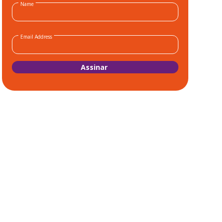
Name
Email Address