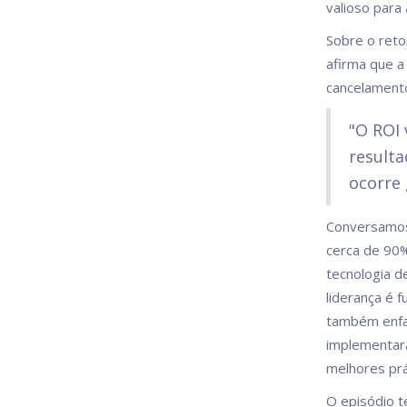
valioso para
Sobre o reto
afirma que a
cancelamento
"O ROI 
resulta
ocorre 
Conversamos
cerca de 90
tecnologia d
liderança é 
também enfat
implementar
melhores prá
O episódio t