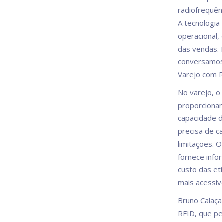
radiofrequên
A tecnologia 
operacional,
das vendas. 
conversamos 
Varejo com R
No varejo, o
proporcionam
capacidade d
precisa de 
limitações. O
fornece info
custo das et
mais acessíve
Bruno Calaça 
RFID, que pe