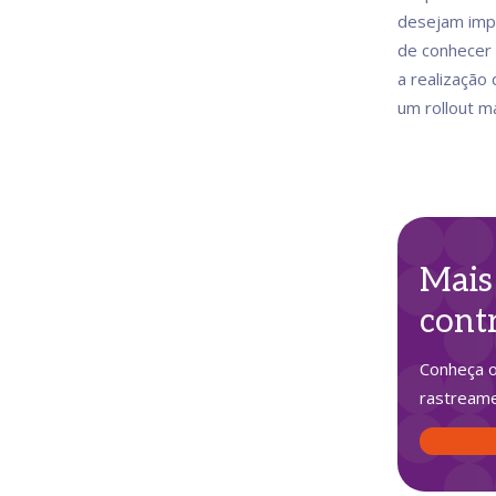
desejam impl
de conhecer 
a realização
um rollout m
Mais
cont
Conheça o
rastreame