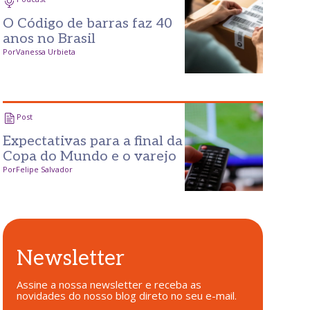
O Código de barras faz 40
anos no Brasil
Por
Vanessa Urbieta
Post
Expectativas para a final da
Copa do Mundo e o varejo
Por
Felipe Salvador
Newsletter
Assine a nossa newsletter e receba as
novidades do nosso blog direto no seu e-mail.