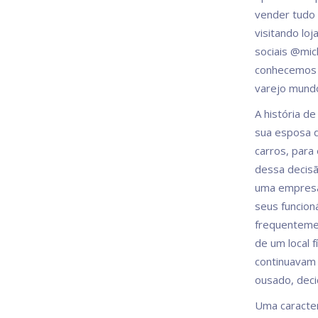
vender tudo 
visitando lo
sociais @mic
conhecemos m
varejo mundo
A história d
sua esposa d
carros, para
dessa decis
uma empresa 
seus funcion
frequentemen
de um local 
continuavam 
ousado, dec
Uma caracter