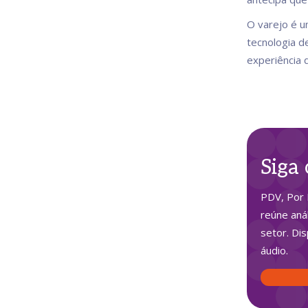
O varejo é u
tecnologia 
experiência d
Siga
PDV, Por 
reúne aná
setor. Di
áudio.