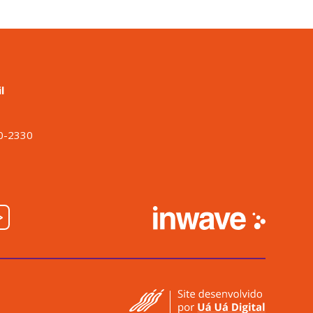
l
o
00-2330