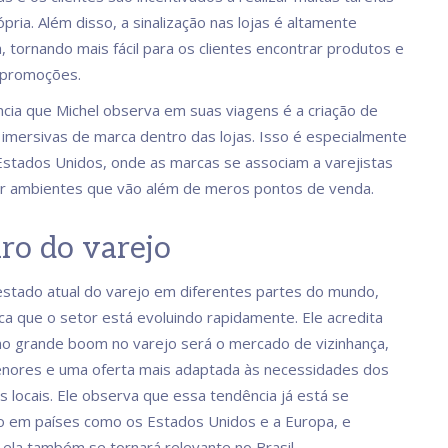
pria. Além disso, a sinalização nas lojas é altamente
, tornando mais fácil para os clientes encontrar produtos e
 promoções.
cia que Michel observa em suas viagens é a criação de
 imersivas de marca dentro das lojas. Isso é especialmente
tados Unidos, onde as marcas se associam a varejistas
er ambientes que vão além de meros pontos de venda.
ro do varejo
 estado atual do varejo em diferentes partes do mundo,
ca que o setor está evoluindo rapidamente. Ele acredita
o grande boom no varejo será o mercado de vizinhança,
enores e uma oferta mais adaptada às necessidades dos
 locais. Ele observa que essa tendência já está se
o em países como os Estados Unidos e a Europa, e
 ela também se tornará relevante no Brasil.