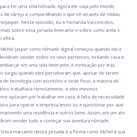
para ter uma vida nômade. Agora ele viaja pelo mundo
jas de varejo e compartilhando o que vê através de mídias
heljasper. Neste episódio, eu e Fernanda Vasconcelos,
ais sobre essa jornada itinerante e sobre como anda o
 afora.
e Michel Jasper como nômade digital começou quando ele e
ecidiram vender todos os seus pertences, incluindo casa e
 embarcar em uma vida itinerante. A motivação por trás
ão surgiu quando eles perceberam que, apesar de terem
de tecnologia com escritório e sede fixos, a maioria de
ários trabalhava remotamente, e eles mesmos
te optavam por trabalhar em casa. A falta de necessidade
físico para operar a empresa levou-os a questionar por que
mantendo uma residência e outros bens. Assim, em um ato
idiram vender tudo e começar sua aventura nômade.
ística marcante dessa jornada é a forma como Michel e sua