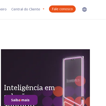
Fale conosco
eiro
Central do Cliente
Inteligência em
soluções
Saiba mais
antifurto