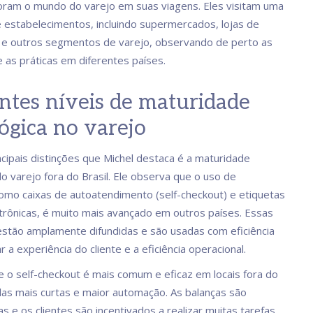
ram o mundo do varejo em suas viagens. Eles visitam uma
 estabelecimentos, incluindo supermercados, lojas de
 e outros segmentos de varejo, observando de perto as
e as práticas em diferentes países.
ntes níveis de maturidade
ógica no varejo
cipais distinções que Michel destaca é a maturidade
do varejo fora do Brasil. Ele observa que o uso de
como caixas de autoatendimento (self-checkout) e etiquetas
trônicas, é muito mais avançado em outros países. Essas
estão amplamente difundidas e são usadas com eficiência
 a experiência do cliente e a eficiência operacional.
ue o self-checkout é mais comum e eficaz em locais fora do
filas mais curtas e maior automação. As balanças são
s e os clientes são incentivados a realizar muitas tarefas