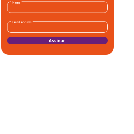
Name
Email Address