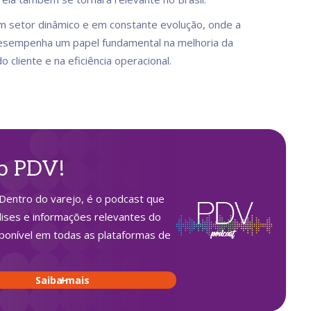
m setor dinâmico e em constante evolução, onde a
desempenha um papel fundamental na melhoria da
o cliente e na eficiência operacional.
 o PDV!
Dentro do varejo, é o podcast que
lises e informações relevantes do
sponível em todas as plataformas de
Saiba mais