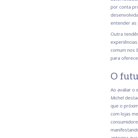
por conta pró
desenvolvida
entender as
Outra tendên
experiências
comum nos Es
para oferec
O futu
Ao avaliar o
Michel desta
que o próxim
com lojas m
consumidores
manifestand
antecipa que