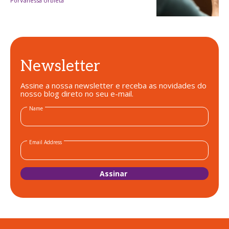
Por
Vanessa Urbieta
Newsletter
Assine a nossa newsletter e receba as novidades do
nosso blog direto no seu e-mail.
Name
Email Address