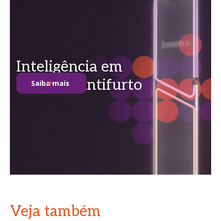
Inteligência em
soluções antifurto
Saiba mais
Veja também