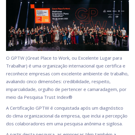
O GPTW (Great Place to Work, ou Excelente Lugar para
Trabalhar) é uma organização internacional que certifica e
reconhece empresas com excelente ambiente de trabalho,
avaliando cinco dimensões: credibilidade, respeito,
imparcialidade, orgulho de pertencer e camaradagem, por
meio da Pesquisa Trust Index®
A Certificação GPTW é conquistada após um diagnóstico
do clima organizacional da empresa, que inclui a percepção
dos colaboradores em uma pesquisa anônima e sigilosa.
A partir desta pesquisa, as empresas têm também a