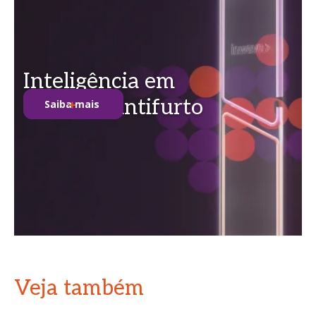
Inteligência em
soluções antifurto
Saiba mais
Veja também