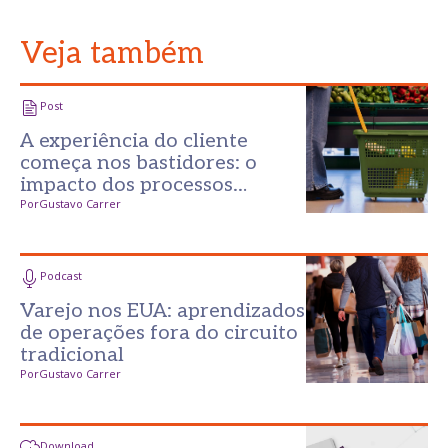
Veja também
Post
A experiência do cliente
começa nos bastidores: o
impacto dos processos
invisíveis no varejo
Por
Gustavo Carrer
Podcast
Varejo nos EUA: aprendizados
de operações fora do circuito
tradicional
Por
Gustavo Carrer
Download