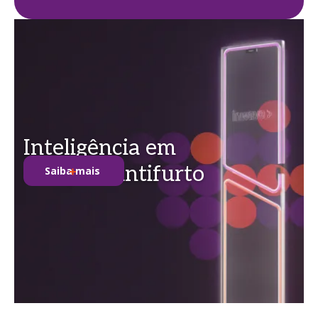
Inteligência em
soluções antifurto
Saiba mais